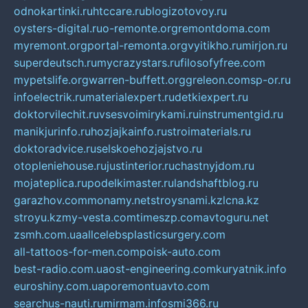
odnokartinki.ru
htccare.ru
blogizotovoy.ru
oysters-digital.ru
o-remonte.org
remontdoma.com
myremont.org
portal-remonta.org
vyitikho.ru
mirjon.ru
superdeutsch.ru
mycrazystars.ru
filosofyfree.com
mypetslife.org
warren-buffett.org
greleon.com
sp-or.ru
infoelectrik.ru
materialexpert.ru
detkiexpert.ru
doktorvilechit.ru
vsesvoimirykami.ru
instrumentgid.ru
manikjurinfo.ru
hozjajkainfo.ru
stroimaterials.ru
doktoradvice.ru
selskoehozjajstvo.ru
otopleniehouse.ru
justinterior.ru
chastnyjdom.ru
mojateplica.ru
podelkimaster.ru
landshaftblog.ru
garazhov.com
monamy.net
stroysnami.kz
lcna.kz
stroyu.kz
my-vesta.com
timeszp.com
avtoguru.net
zsmh.com.ua
allcelebsplasticsurgery.com
all-tattoos-for-men.com
poisk-auto.com
best-radio.com.ua
ost-engineering.com
kuryatnik.info
euroshiny.com.ua
poremontuavto.com
searchus-nauti.ru
mirmam.info
smi366.ru