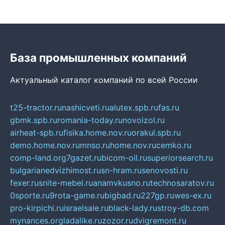
База промышленных компаний
Актуальный каталог компаний по всей России
t25-tractor.ru
nashicveti.ru
alutex.spb.ru
fas.ru
gbmk.spb.ru
romania-today.ru
novoizol.ru
airheat-spb.ru
fisika.home.nov.ru
orakul.spb.ru
demo.home.nov.ru
mnso.ru
home.nov.ru
cemko.ru
comp-land.org
7gazet.ru
bicom-oil.ru
superiorsearch.ru
bulgarianedvizhimost.ru
sn-hram.ru
senovosti.ru
fexer.ru
snite-mebel.ru
anamvkusno.ru
technosaratov.ru
0sporte.ru
9rota-game.ru
bigbad.ru
227gp.ru
wes-ex.ru
pro-kirpichi.ru
israelsale.ru
black-lady.ru
stroy-db.com
mynances.org
ladalike.ru
zozor.ru
dvigremont.ru