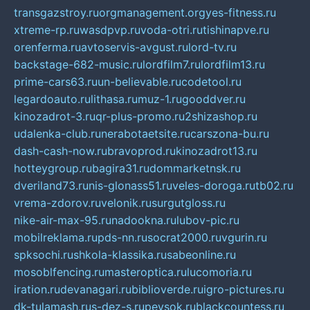
transgazstroy.ru
orgmanagement.org
yes-fitness.ru
xtreme-rp.ru
wasdpvp.ru
voda-otri.ru
tishinapve.ru
orenferma.ru
avtoservis-avgust.ru
lord-tv.ru
backstage-682-music.ru
lordfilm7.ru
lordfilm13.ru
prime-cars63.ru
un-believable.ru
codetool.ru
legardoauto.ru
lithasa.ru
muz-1.ru
gooddver.ru
kinozadrot-3.ru
qr-plus-promo.ru
2shizashop.ru
udalenka-club.ru
nerabotaetsite.ru
carszona-bu.ru
dash-cash-now.ru
bravoprod.ru
kinozadrot13.ru
hotteygroup.ru
bagira31.ru
dommarketnsk.ru
dveriland73.ru
nis-glonass51.ru
veles-doroga.ru
tb02.ru
vrema-zdorov.ru
velonik.ru
surgutgloss.ru
nike-air-max-95.ru
nadookna.ru
lubov-pic.ru
mobilreklama.ru
pds-nn.ru
socrat2000.ru
vgurin.ru
spksochi.ru
shkola-klassika.ru
sabeonline.ru
mosoblfencing.ru
masteroptica.ru
lucomoria.ru
iration.ru
devanagari.ru
biblioverde.ru
igro-pictures.ru
dk-tulamash.ru
s-dez-s.ru
peysok.ru
blackcountess.ru