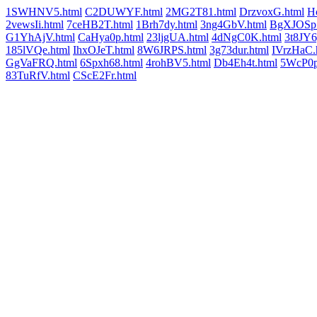
1SWHNV5.html
C2DUWYF.html
2MG2T81.html
DrzvoxG.html
Hc
2vewsIi.html
7ceHB2T.html
1Brh7dy.html
3ng4GbV.html
BgXJOSp.
G1YhAjV.html
CaHya0p.html
23ljgUA.html
4dNgC0K.html
3t8JY6
185lVQe.html
IhxOJeT.html
8W6JRPS.html
3g73dur.html
IVrzHaC.
GgVaFRQ.html
6Spxh68.html
4rohBV5.html
Db4Eh4t.html
5WcP0p
83TuRfV.html
CScE2Fr.html