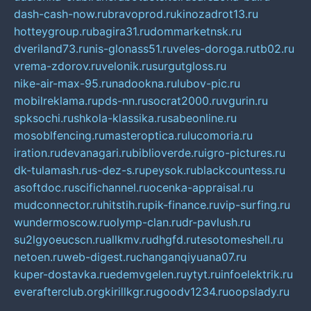
dash-cash-now.ru
bravoprod.ru
kinozadrot13.ru
hotteygroup.ru
bagira31.ru
dommarketnsk.ru
dveriland73.ru
nis-glonass51.ru
veles-doroga.ru
tb02.ru
vrema-zdorov.ru
velonik.ru
surgutgloss.ru
nike-air-max-95.ru
nadookna.ru
lubov-pic.ru
mobilreklama.ru
pds-nn.ru
socrat2000.ru
vgurin.ru
spksochi.ru
shkola-klassika.ru
sabeonline.ru
mosoblfencing.ru
masteroptica.ru
lucomoria.ru
iration.ru
devanagari.ru
biblioverde.ru
igro-pictures.ru
dk-tulamash.ru
s-dez-s.ru
peysok.ru
blackcountess.ru
asoftdoc.ru
scifichannel.ru
ocenka-appraisal.ru
mudconnector.ru
hitstih.ru
pik-finance.ru
vip-surfing.ru
wundermoscow.ru
olymp-clan.ru
dr-pavlush.ru
su2lgyoeucscn.ru
allkmv.ru
dhgfd.ru
tesotomeshell.ru
netoen.ru
web-digest.ru
changanqiyuana07.ru
kuper-dostavka.ru
edemvgelen.ru
ytyt.ru
infoelektrik.ru
everafterclub.org
kirillkgr.ru
goodv1234.ru
oopslady.ru