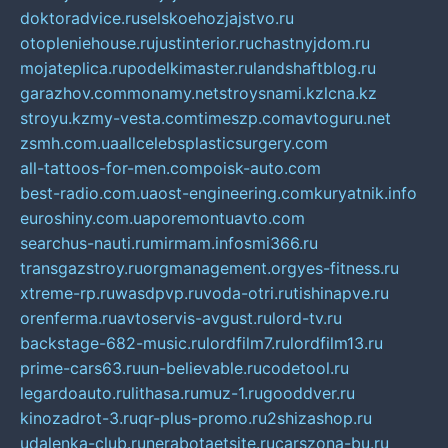
doktoradvice.ru
selskoehozjajstvo.ru
otopleniehouse.ru
justinterior.ru
chastnyjdom.ru
mojateplica.ru
podelkimaster.ru
landshaftblog.ru
garazhov.com
monamy.net
stroysnami.kz
lcna.kz
stroyu.kz
my-vesta.com
timeszp.com
avtoguru.net
zsmh.com.ua
allcelebsplasticsurgery.com
all-tattoos-for-men.com
poisk-auto.com
best-radio.com.ua
ost-engineering.com
kuryatnik.info
euroshiny.com.ua
poremontuavto.com
searchus-nauti.ru
mirmam.info
smi366.ru
transgazstroy.ru
orgmanagement.org
yes-fitness.ru
xtreme-rp.ru
wasdpvp.ru
voda-otri.ru
tishinapve.ru
orenferma.ru
avtoservis-avgust.ru
lord-tv.ru
backstage-682-music.ru
lordfilm7.ru
lordfilm13.ru
prime-cars63.ru
un-believable.ru
codetool.ru
legardoauto.ru
lithasa.ru
muz-1.ru
gooddver.ru
kinozadrot-3.ru
qr-plus-promo.ru
2shizashop.ru
udalenka-club.ru
nerabotaetsite.ru
carszona-bu.ru