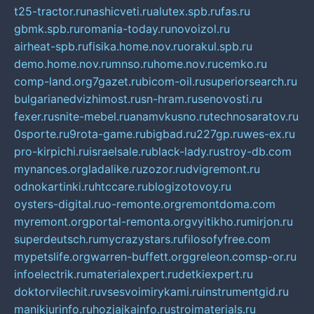
t25-tractor.ru
nashicveti.ru
alutex.spb.ru
fas.ru
gbmk.spb.ru
romania-today.ru
novoizol.ru
airheat-spb.ru
fisika.home.nov.ru
orakul.spb.ru
demo.home.nov.ru
mnso.ru
home.nov.ru
cemko.ru
comp-land.org
7gazet.ru
bicom-oil.ru
superiorsearch.ru
bulgarianedvizhimost.ru
sn-hram.ru
senovosti.ru
fexer.ru
snite-mebel.ru
anamvkusno.ru
technosaratov.ru
0sporte.ru
9rota-game.ru
bigbad.ru
227gp.ru
wes-ex.ru
pro-kirpichi.ru
israelsale.ru
black-lady.ru
stroy-db.com
mynances.org
ladalike.ru
zozor.ru
dvigremont.ru
odnokartinki.ru
htccare.ru
blogizotovoy.ru
oysters-digital.ru
o-remonte.org
remontdoma.com
myremont.org
portal-remonta.org
vyitikho.ru
mirjon.ru
superdeutsch.ru
mycrazystars.ru
filosofyfree.com
mypetslife.org
warren-buffett.org
greleon.com
sp-or.ru
infoelectrik.ru
materialexpert.ru
detkiexpert.ru
doktorvilechit.ru
vsesvoimirykami.ru
instrumentgid.ru
manikjurinfo.ru
hozjajkainfo.ru
stroimaterials.ru