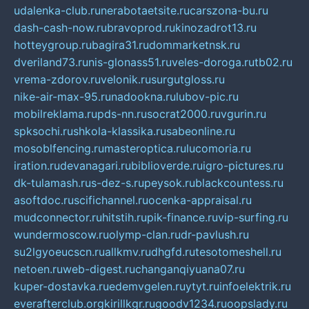
udalenka-club.ru
nerabotaetsite.ru
carszona-bu.ru
dash-cash-now.ru
bravoprod.ru
kinozadrot13.ru
hotteygroup.ru
bagira31.ru
dommarketnsk.ru
dveriland73.ru
nis-glonass51.ru
veles-doroga.ru
tb02.ru
vrema-zdorov.ru
velonik.ru
surgutgloss.ru
nike-air-max-95.ru
nadookna.ru
lubov-pic.ru
mobilreklama.ru
pds-nn.ru
socrat2000.ru
vgurin.ru
spksochi.ru
shkola-klassika.ru
sabeonline.ru
mosoblfencing.ru
masteroptica.ru
lucomoria.ru
iration.ru
devanagari.ru
biblioverde.ru
igro-pictures.ru
dk-tulamash.ru
s-dez-s.ru
peysok.ru
blackcountess.ru
asoftdoc.ru
scifichannel.ru
ocenka-appraisal.ru
mudconnector.ru
hitstih.ru
pik-finance.ru
vip-surfing.ru
wundermoscow.ru
olymp-clan.ru
dr-pavlush.ru
su2lgyoeucscn.ru
allkmv.ru
dhgfd.ru
tesotomeshell.ru
netoen.ru
web-digest.ru
changanqiyuana07.ru
kuper-dostavka.ru
edemvgelen.ru
ytyt.ru
infoelektrik.ru
everafterclub.org
kirillkgr.ru
goodv1234.ru
oopslady.ru