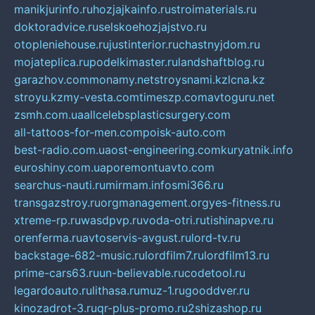
manikjurinfo.ru
hozjajkainfo.ru
stroimaterials.ru
doktoradvice.ru
selskoehozjajstvo.ru
otopleniehouse.ru
justinterior.ru
chastnyjdom.ru
mojateplica.ru
podelkimaster.ru
landshaftblog.ru
garazhov.com
monamy.net
stroysnami.kz
lcna.kz
stroyu.kz
my-vesta.com
timeszp.com
avtoguru.net
zsmh.com.ua
allcelebsplasticsurgery.com
all-tattoos-for-men.com
poisk-auto.com
best-radio.com.ua
ost-engineering.com
kuryatnik.info
euroshiny.com.ua
poremontuavto.com
searchus-nauti.ru
mirmam.info
smi366.ru
transgazstroy.ru
orgmanagement.org
yes-fitness.ru
xtreme-rp.ru
wasdpvp.ru
voda-otri.ru
tishinapve.ru
orenferma.ru
avtoservis-avgust.ru
lord-tv.ru
backstage-682-music.ru
lordfilm7.ru
lordfilm13.ru
prime-cars63.ru
un-believable.ru
codetool.ru
legardoauto.ru
lithasa.ru
muz-1.ru
gooddver.ru
kinozadrot-3.ru
qr-plus-promo.ru
2shizashop.ru