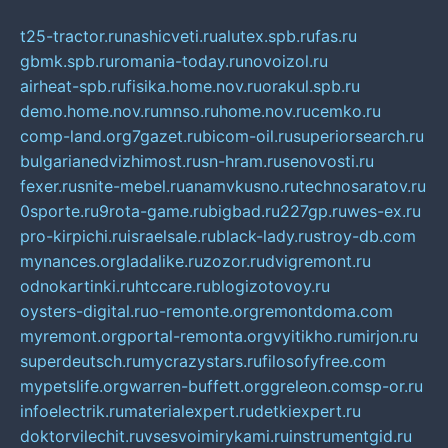
t25-tractor.ru
nashicveti.ru
alutex.spb.ru
fas.ru
gbmk.spb.ru
romania-today.ru
novoizol.ru
airheat-spb.ru
fisika.home.nov.ru
orakul.spb.ru
demo.home.nov.ru
mnso.ru
home.nov.ru
cemko.ru
comp-land.org
7gazet.ru
bicom-oil.ru
superiorsearch.ru
bulgarianedvizhimost.ru
sn-hram.ru
senovosti.ru
fexer.ru
snite-mebel.ru
anamvkusno.ru
technosaratov.ru
0sporte.ru
9rota-game.ru
bigbad.ru
227gp.ru
wes-ex.ru
pro-kirpichi.ru
israelsale.ru
black-lady.ru
stroy-db.com
mynances.org
ladalike.ru
zozor.ru
dvigremont.ru
odnokartinki.ru
htccare.ru
blogizotovoy.ru
oysters-digital.ru
o-remonte.org
remontdoma.com
myremont.org
portal-remonta.org
vyitikho.ru
mirjon.ru
superdeutsch.ru
mycrazystars.ru
filosofyfree.com
mypetslife.org
warren-buffett.org
greleon.com
sp-or.ru
infoelectrik.ru
materialexpert.ru
detkiexpert.ru
doktorvilechit.ru
vsesvoimirykami.ru
instrumentgid.ru