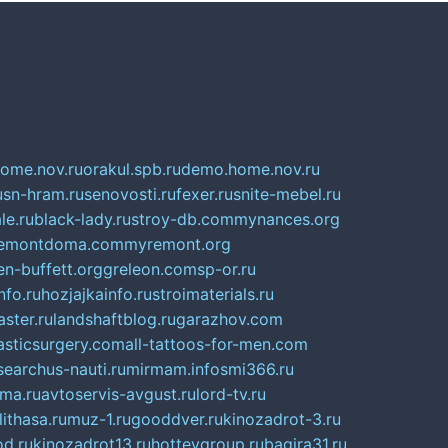
home.nov.ru
orakul.spb.ru
demo.home.nov.ru
u
sn-hram.ru
senovosti.ru
fexer.ru
snite-mebel.ru
le.ru
black-lady.ru
stroy-db.com
mynances.org
emontdoma.com
myremont.org
en-buffett.org
greleon.com
sp-or.ru
nfo.ru
hozjajkainfo.ru
stroimaterials.ru
ster.ru
landshaftblog.ru
garazhov.com
lasticsurgery.com
all-tattoos-for-men.com
searchus-nauti.ru
mirmam.info
smi366.ru
rma.ru
avtoservis-avgust.ru
lord-tv.ru
lithasa.ru
muz-1.ru
gooddver.ru
kinozadrot-3.ru
d.ru
kinozadrot13.ru
hotteygroup.ru
bagira31.ru