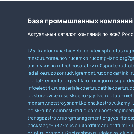
База промышленных компаний
Актуальный каталог компаний по всей Рос
t25-tractor.ru
nashicveti.ru
alutex.spb.ru
fas.ru
gb
mnso.ru
home.nov.ru
cemko.ru
comp-land.org
7g
anamvkusno.ru
technosaratov.ru
0sporte.ru
9rot
ladalike.ru
zozor.ru
dvigremont.ru
odnokartinki.r
portal-remonta.org
vyitikho.ru
mirjon.ru
superdeu
infoelectrik.ru
materialexpert.ru
detkiexpert.ru
do
doktoradvice.ru
selskoehozjajstvo.ru
otoplenieh
monamy.net
stroysnami.kz
lcna.kz
stroyu.kz
my-v
poisk-auto.com
best-radio.com.ua
ost-engineer
transgazstroy.ru
orgmanagement.org
yes-fitnes
backstage-682-music.ru
lordfilm7.ru
lordfilm13.r
qr-plus-promo.ru
2shizashop.ru
udalenka-club.r