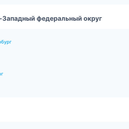
о-Западный федеральный округ
рбург
рг