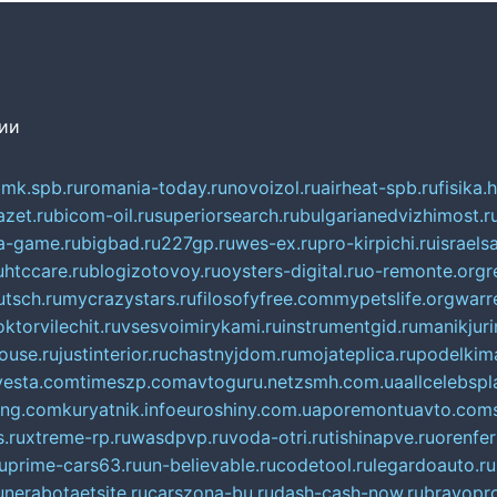
сии
mk.spb.ru
romania-today.ru
novoizol.ru
airheat-spb.ru
fisika.
azet.ru
bicom-oil.ru
superiorsearch.ru
bulgarianedvizhimost.r
a-game.ru
bigbad.ru
227gp.ru
wes-ex.ru
pro-kirpichi.ru
israelsa
u
htccare.ru
blogizotovoy.ru
oysters-digital.ru
o-remonte.org
r
tsch.ru
mycrazystars.ru
filosofyfree.com
mypetslife.org
warr
ktorvilechit.ru
vsesvoimirykami.ru
instrumentgid.ru
manikjuri
ouse.ru
justinterior.ru
chastnyjdom.ru
mojateplica.ru
podelkima
esta.com
timeszp.com
avtoguru.net
zsmh.com.ua
allcelebsp
ing.com
kuryatnik.info
euroshiny.com.ua
poremontuavto.com
s.ru
xtreme-rp.ru
wasdpvp.ru
voda-otri.ru
tishinapve.ru
orenfe
u
prime-cars63.ru
un-believable.ru
codetool.ru
legardoauto.ru
u
nerabotaetsite.ru
carszona-bu.ru
dash-cash-now.ru
bravopro