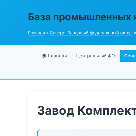
База промышленных 
Главная
»
Северо-Западный федеральный округ
»
🏠 Главная
Центральный ФО
Севе
Завод Комплек