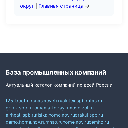
округ
|
Главная страница
→
База промышленных компаний
Актуальный каталог компаний по всей России
t25-tractor.ru
nashicveti.ru
alutex.spb.ru
fas.ru
gbmk.spb.ru
romania-today.ru
novoizol.ru
airheat-spb.ru
fisika.home.nov.ru
orakul.spb.ru
demo.home.nov.ru
mnso.ru
home.nov.ru
cemko.ru