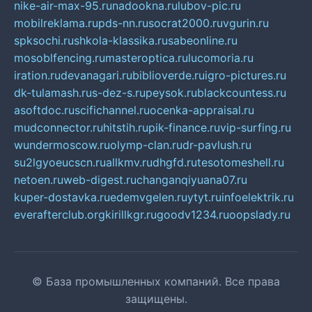
nike-air-max-95.ru
nadookna.ru
lubov-pic.ru
mobilreklama.ru
pds-nn.ru
socrat2000.ru
vgurin.ru
spksochi.ru
shkola-klassika.ru
sabeonline.ru
mosoblfencing.ru
masteroptica.ru
lucomoria.ru
iration.ru
devanagari.ru
biblioverde.ru
igro-pictures.ru
dk-tulamash.ru
s-dez-s.ru
peysok.ru
blackcountess.ru
asoftdoc.ru
scifichannel.ru
ocenka-appraisal.ru
mudconnector.ru
hitstih.ru
pik-finance.ru
vip-surfing.ru
wundermoscow.ru
olymp-clan.ru
dr-pavlush.ru
su2lgyoeucscn.ru
allkmv.ru
dhgfd.ru
tesotomeshell.ru
netoen.ru
web-digest.ru
changanqiyuana07.ru
kuper-dostavka.ru
edemvgelen.ru
ytyt.ru
infoelektrik.ru
everafterclub.org
kirillkgr.ru
goodv1234.ru
oopslady.ru
© База промышленных компаний. Все права
защищены.