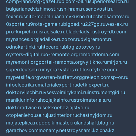
comp-land.org
7gazet.ru
bicom-oil.ru
superiorsearch.ru
bulgarianedvizhimost.ru
sn-hram.ru
senovosti.ru
fexer.ru
snite-mebel.ru
anamvkusno.ru
technosaratov.ru
0sporte.ru
9rota-game.ru
bigbad.ru
227gp.ru
wes-ex.ru
pro-kirpichi.ru
israelsale.ru
black-lady.ru
stroy-db.com
mynances.org
ladalike.ru
zozor.ru
dvigremont.ru
odnokartinki.ru
htccare.ru
blogizotovoy.ru
oysters-digital.ru
o-remonte.org
remontdoma.com
myremont.org
portal-remonta.org
vyitikho.ru
mirjon.ru
superdeutsch.ru
mycrazystars.ru
filosofyfree.com
mypetslife.org
warren-buffett.org
greleon.com
sp-or.ru
infoelectrik.ru
materialexpert.ru
detkiexpert.ru
doktorvilechit.ru
vsesvoimirykami.ru
instrumentgid.ru
manikjurinfo.ru
hozjajkainfo.ru
stroimaterials.ru
doktoradvice.ru
selskoehozjajstvo.ru
otopleniehouse.ru
justinterior.ru
chastnyjdom.ru
mojateplica.ru
podelkimaster.ru
landshaftblog.ru
garazhov.com
monamy.net
stroysnami.kz
lcna.kz