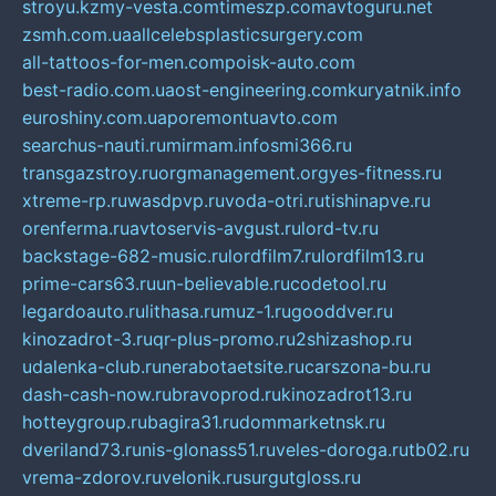
stroyu.kz
my-vesta.com
timeszp.com
avtoguru.net
zsmh.com.ua
allcelebsplasticsurgery.com
all-tattoos-for-men.com
poisk-auto.com
best-radio.com.ua
ost-engineering.com
kuryatnik.info
euroshiny.com.ua
poremontuavto.com
searchus-nauti.ru
mirmam.info
smi366.ru
transgazstroy.ru
orgmanagement.org
yes-fitness.ru
xtreme-rp.ru
wasdpvp.ru
voda-otri.ru
tishinapve.ru
orenferma.ru
avtoservis-avgust.ru
lord-tv.ru
backstage-682-music.ru
lordfilm7.ru
lordfilm13.ru
prime-cars63.ru
un-believable.ru
codetool.ru
legardoauto.ru
lithasa.ru
muz-1.ru
gooddver.ru
kinozadrot-3.ru
qr-plus-promo.ru
2shizashop.ru
udalenka-club.ru
nerabotaetsite.ru
carszona-bu.ru
dash-cash-now.ru
bravoprod.ru
kinozadrot13.ru
hotteygroup.ru
bagira31.ru
dommarketnsk.ru
dveriland73.ru
nis-glonass51.ru
veles-doroga.ru
tb02.ru
vrema-zdorov.ru
velonik.ru
surgutgloss.ru