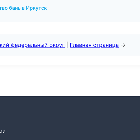
во бань в Иркутск
ский федеральный округ
|
Главная страница
→
сии