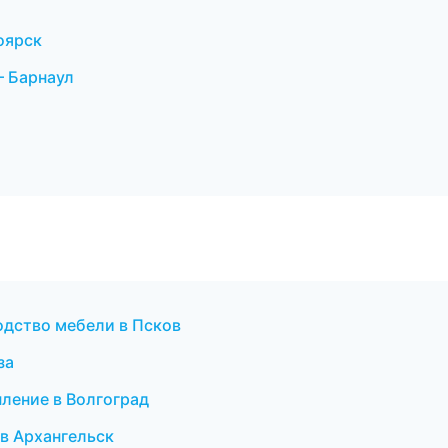
оярск
— Барнаул
одство мебели в Псков
за
ление в Волгоград
в Архангельск