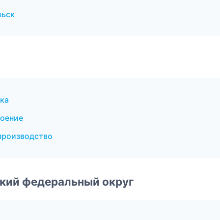
льск
ка
оение
производство
ский федеральный округ