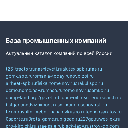
База промышленных компаний
Актуальный каталог компаний по всей России
t25-tractor.ru
nashicveti.ru
alutex.spb.ru
fas.ru
gbmk.spb.ru
romania-today.ru
novoizol.ru
airheat-spb.ru
fisika.home.nov.ru
orakul.spb.ru
demo.home.nov.ru
mnso.ru
home.nov.ru
cemko.ru
comp-land.org
7gazet.ru
bicom-oil.ru
superiorsearch.ru
bulgarianedvizhimost.ru
sn-hram.ru
senovosti.ru
fexer.ru
snite-mebel.ru
anamvkusno.ru
technosaratov.ru
0sporte.ru
9rota-game.ru
bigbad.ru
227gp.ru
wes-ex.ru
pro-kirpichi.ru
israelsale.ru
black-lady.ru
stroy-db.com