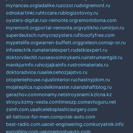
mynances.org
ladalike.ru
zozor.ru
dvigremont.ru
odnokartinki.ru
htccare.ru
blogizotovoy.ru
oysters-digital.ru
o-remonte.org
remontdoma.com
myremont.org
portal-remonta.org
vyitikho.ru
mirjon.ru
superdeutsch.ru
mycrazystars.ru
filosofyfree.com
mypetslife.org
warren-buffett.org
greleon.com
sp-or.ru
infoelectrik.ru
materialexpert.ru
detkiexpert.ru
doktorvilechit.ru
vsesvoimirykami.ru
instrumentgid.ru
manikjurinfo.ru
hozjajkainfo.ru
stroimaterials.ru
doktoradvice.ru
selskoehozjajstvo.ru
otopleniehouse.ru
justinterior.ru
chastnyjdom.ru
mojateplica.ru
podelkimaster.ru
landshaftblog.ru
garazhov.com
monamy.net
stroysnami.kz
lcna.kz
stroyu.kz
my-vesta.com
timeszp.com
avtoguru.net
zsmh.com.ua
allcelebsplasticsurgery.com
all-tattoos-for-men.com
poisk-auto.com
best-radio.com.ua
ost-engineering.com
kuryatnik.info
euroshiny.com.ua
poremontuavto.com