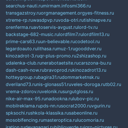
searchus-nauti.ru
mirmam.info
smi366.ru
transgazstroy.ru
orgmanagement.org
yes-fitness.ru
xtreme-rp.ru
wasdpvp.ru
voda-otri.ru
tishinapve.ru
orenferma.ru
avtoservis-avgust.ru
lord-tv.ru
backstage-682-music.ru
lordfilm7.ru
lordfilm13.ru
prime-cars63.ru
un-believable.ru
codetool.ru
legardoauto.ru
lithasa.ru
muz-1.ru
gooddver.ru
kinozadrot-3.ru
qr-plus-promo.ru
2shizashop.ru
udalenka-club.ru
nerabotaetsite.ru
carszona-bu.ru
dash-cash-now.ru
bravoprod.ru
kinozadrot13.ru
hotteygroup.ru
bagira31.ru
dommarketnsk.ru
dveriland73.ru
nis-glonass51.ru
veles-doroga.ru
tb02.ru
vrema-zdorov.ru
velonik.ru
surgutgloss.ru
nike-air-max-95.ru
nadookna.ru
lubov-pic.ru
mobilreklama.ru
pds-nn.ru
socrat2000.ru
vgurin.ru
spksochi.ru
shkola-klassika.ru
sabeonline.ru
mosoblfencing.ru
masteroptica.ru
lucomoria.ru
iration.ru
devanagari.ru
biblioverde.ru
igro-pictures.ru