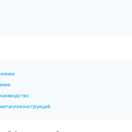
роение
ение
роизводство
 металлоконструкций