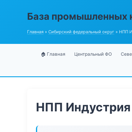
База промышленных 
Главная
»
Сибирский федеральный округ
» НПП И
🏠 Главная
Центральный ФО
Севе
НПП Индустрия