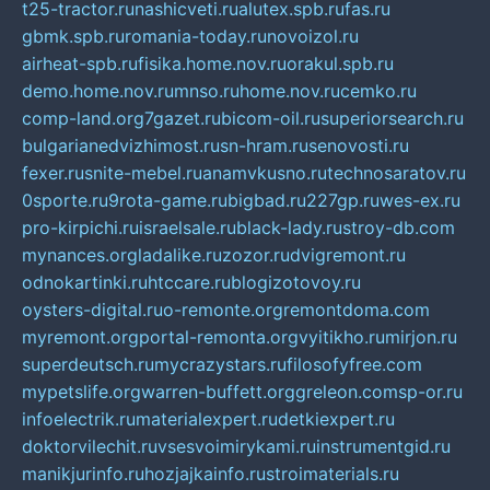
t25-tractor.ru
nashicveti.ru
alutex.spb.ru
fas.ru
gbmk.spb.ru
romania-today.ru
novoizol.ru
airheat-spb.ru
fisika.home.nov.ru
orakul.spb.ru
demo.home.nov.ru
mnso.ru
home.nov.ru
cemko.ru
comp-land.org
7gazet.ru
bicom-oil.ru
superiorsearch.ru
bulgarianedvizhimost.ru
sn-hram.ru
senovosti.ru
fexer.ru
snite-mebel.ru
anamvkusno.ru
technosaratov.ru
0sporte.ru
9rota-game.ru
bigbad.ru
227gp.ru
wes-ex.ru
pro-kirpichi.ru
israelsale.ru
black-lady.ru
stroy-db.com
mynances.org
ladalike.ru
zozor.ru
dvigremont.ru
odnokartinki.ru
htccare.ru
blogizotovoy.ru
oysters-digital.ru
o-remonte.org
remontdoma.com
myremont.org
portal-remonta.org
vyitikho.ru
mirjon.ru
superdeutsch.ru
mycrazystars.ru
filosofyfree.com
mypetslife.org
warren-buffett.org
greleon.com
sp-or.ru
infoelectrik.ru
materialexpert.ru
detkiexpert.ru
doktorvilechit.ru
vsesvoimirykami.ru
instrumentgid.ru
manikjurinfo.ru
hozjajkainfo.ru
stroimaterials.ru