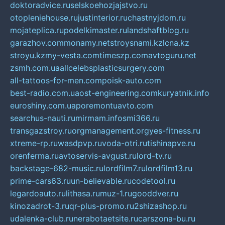
doktoradvice.ru
selskoehozjajstvo.ru
otopleniehouse.ru
justinterior.ru
chastnyjdom.ru
mojateplica.ru
podelkimaster.ru
landshaftblog.ru
garazhov.com
monamy.net
stroysnami.kz
lcna.kz
stroyu.kz
my-vesta.com
timeszp.com
avtoguru.net
zsmh.com.ua
allcelebsplasticsurgery.com
all-tattoos-for-men.com
poisk-auto.com
best-radio.com.ua
ost-engineering.com
kuryatnik.info
euroshiny.com.ua
poremontuavto.com
searchus-nauti.ru
mirmam.info
smi366.ru
transgazstroy.ru
orgmanagement.org
yes-fitness.ru
xtreme-rp.ru
wasdpvp.ru
voda-otri.ru
tishinapve.ru
orenferma.ru
avtoservis-avgust.ru
lord-tv.ru
backstage-682-music.ru
lordfilm7.ru
lordfilm13.ru
prime-cars63.ru
un-believable.ru
codetool.ru
legardoauto.ru
lithasa.ru
muz-1.ru
gooddver.ru
kinozadrot-3.ru
qr-plus-promo.ru
2shizashop.ru
udalenka-club.ru
nerabotaetsite.ru
carszona-bu.ru