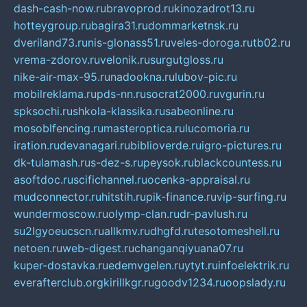
dash-cash-now.ru
bravoprod.ru
kinozadrot13.ru
hotteygroup.ru
bagira31.ru
dommarketnsk.ru
dveriland73.ru
nis-glonass51.ru
veles-doroga.ru
tb02.ru
vrema-zdorov.ru
velonik.ru
surgutgloss.ru
nike-air-max-95.ru
nadookna.ru
lubov-pic.ru
mobilreklama.ru
pds-nn.ru
socrat2000.ru
vgurin.ru
spksochi.ru
shkola-klassika.ru
sabeonline.ru
mosoblfencing.ru
masteroptica.ru
lucomoria.ru
iration.ru
devanagari.ru
biblioverde.ru
igro-pictures.ru
dk-tulamash.ru
s-dez-s.ru
peysok.ru
blackcountess.ru
asoftdoc.ru
scifichannel.ru
ocenka-appraisal.ru
mudconnector.ru
hitstih.ru
pik-finance.ru
vip-surfing.ru
wundermoscow.ru
olymp-clan.ru
dr-pavlush.ru
su2lgyoeucscn.ru
allkmv.ru
dhgfd.ru
tesotomeshell.ru
netoen.ru
web-digest.ru
changanqiyuana07.ru
kuper-dostavka.ru
edemvgelen.ru
ytyt.ru
infoelektrik.ru
everafterclub.org
kirillkgr.ru
goodv1234.ru
oopslady.ru