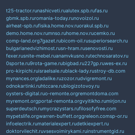
t25-tractor.ru
nashicveti.ru
alutex.spb.ru
fas.ru
gbmk.spb.ru
romania-today.ru
novoizol.ru
airheat-spb.ru
fisika.home.nov.ru
orakul.spb.ru
demo.home.nov.ru
mnso.ru
home.nov.ru
cemko.ru
comp-land.org
7gazet.ru
bicom-oil.ru
superiorsearch.ru
bulgarianedvizhimost.ru
sn-hram.ru
senovosti.ru
fexer.ru
snite-mebel.ru
anamvkusno.ru
technosaratov.ru
0sporte.ru
9rota-game.ru
bigbad.ru
227gp.ru
wes-ex.ru
pro-kirpichi.ru
israelsale.ru
black-lady.ru
stroy-db.com
mynances.org
ladalike.ru
zozor.ru
dvigremont.ru
odnokartinki.ru
htccare.ru
blogizotovoy.ru
oysters-digital.ru
o-remonte.org
remontdoma.com
myremont.org
portal-remonta.org
vyitikho.ru
mirjon.ru
superdeutsch.ru
mycrazystars.ru
filosofyfree.com
mypetslife.org
warren-buffett.org
greleon.com
sp-or.ru
infoelectrik.ru
materialexpert.ru
detkiexpert.ru
doktorvilechit.ru
vsesvoimirykami.ru
instrumentgid.ru