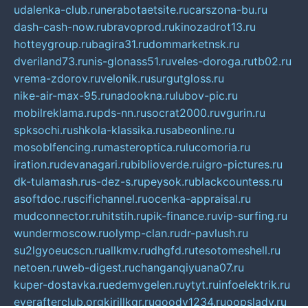
udalenka-club.ru
nerabotaetsite.ru
carszona-bu.ru
dash-cash-now.ru
bravoprod.ru
kinozadrot13.ru
hotteygroup.ru
bagira31.ru
dommarketnsk.ru
dveriland73.ru
nis-glonass51.ru
veles-doroga.ru
tb02.ru
vrema-zdorov.ru
velonik.ru
surgutgloss.ru
nike-air-max-95.ru
nadookna.ru
lubov-pic.ru
mobilreklama.ru
pds-nn.ru
socrat2000.ru
vgurin.ru
spksochi.ru
shkola-klassika.ru
sabeonline.ru
mosoblfencing.ru
masteroptica.ru
lucomoria.ru
iration.ru
devanagari.ru
biblioverde.ru
igro-pictures.ru
dk-tulamash.ru
s-dez-s.ru
peysok.ru
blackcountess.ru
asoftdoc.ru
scifichannel.ru
ocenka-appraisal.ru
mudconnector.ru
hitstih.ru
pik-finance.ru
vip-surfing.ru
wundermoscow.ru
olymp-clan.ru
dr-pavlush.ru
su2lgyoeucscn.ru
allkmv.ru
dhgfd.ru
tesotomeshell.ru
netoen.ru
web-digest.ru
changanqiyuana07.ru
kuper-dostavka.ru
edemvgelen.ru
ytyt.ru
infoelektrik.ru
everafterclub.org
kirillkgr.ru
goodv1234.ru
oopslady.ru