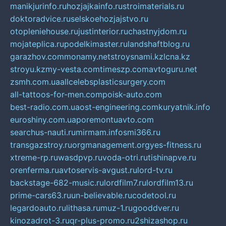
manikjurinfo.ru
hozjajkainfo.ru
stroimaterials.ru
doktoradvice.ru
selskoehozjajstvo.ru
otopleniehouse.ru
justinterior.ru
chastnyjdom.ru
mojateplica.ru
podelkimaster.ru
landshaftblog.ru
garazhov.com
monamy.net
stroysnami.kz
lcna.kz
stroyu.kz
my-vesta.com
timeszp.com
avtoguru.net
zsmh.com.ua
allcelebsplasticsurgery.com
all-tattoos-for-men.com
poisk-auto.com
best-radio.com.ua
ost-engineering.com
kuryatnik.info
euroshiny.com.ua
poremontuavto.com
searchus-nauti.ru
mirmam.info
smi366.ru
transgazstroy.ru
orgmanagement.org
yes-fitness.ru
xtreme-rp.ru
wasdpvp.ru
voda-otri.ru
tishinapve.ru
orenferma.ru
avtoservis-avgust.ru
lord-tv.ru
backstage-682-music.ru
lordfilm7.ru
lordfilm13.ru
prime-cars63.ru
un-believable.ru
codetool.ru
legardoauto.ru
lithasa.ru
muz-1.ru
gooddver.ru
kinozadrot-3.ru
qr-plus-promo.ru
2shizashop.ru