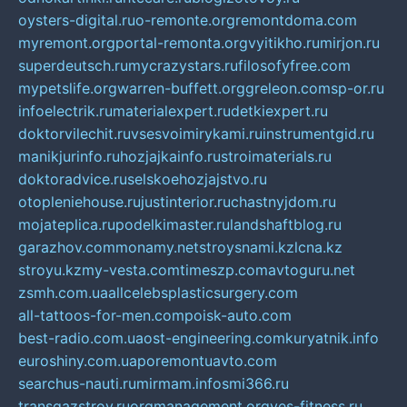
oysters-digital.ru
o-remonte.org
remontdoma.com
myremont.org
portal-remonta.org
vyitikho.ru
mirjon.ru
superdeutsch.ru
mycrazystars.ru
filosofyfree.com
mypetslife.org
warren-buffett.org
greleon.com
sp-or.ru
infoelectrik.ru
materialexpert.ru
detkiexpert.ru
doktorvilechit.ru
vsesvoimirykami.ru
instrumentgid.ru
manikjurinfo.ru
hozjajkainfo.ru
stroimaterials.ru
doktoradvice.ru
selskoehozjajstvo.ru
otopleniehouse.ru
justinterior.ru
chastnyjdom.ru
mojateplica.ru
podelkimaster.ru
landshaftblog.ru
garazhov.com
monamy.net
stroysnami.kz
lcna.kz
stroyu.kz
my-vesta.com
timeszp.com
avtoguru.net
zsmh.com.ua
allcelebsplasticsurgery.com
all-tattoos-for-men.com
poisk-auto.com
best-radio.com.ua
ost-engineering.com
kuryatnik.info
euroshiny.com.ua
poremontuavto.com
searchus-nauti.ru
mirmam.info
smi366.ru
transgazstroy.ru
orgmanagement.org
yes-fitness.ru