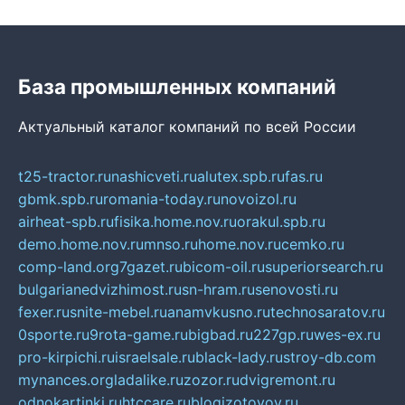
База промышленных компаний
Актуальный каталог компаний по всей России
t25-tractor.ru
nashicveti.ru
alutex.spb.ru
fas.ru
gbmk.spb.ru
romania-today.ru
novoizol.ru
airheat-spb.ru
fisika.home.nov.ru
orakul.spb.ru
demo.home.nov.ru
mnso.ru
home.nov.ru
cemko.ru
comp-land.org
7gazet.ru
bicom-oil.ru
superiorsearch.ru
bulgarianedvizhimost.ru
sn-hram.ru
senovosti.ru
fexer.ru
snite-mebel.ru
anamvkusno.ru
technosaratov.ru
0sporte.ru
9rota-game.ru
bigbad.ru
227gp.ru
wes-ex.ru
pro-kirpichi.ru
israelsale.ru
black-lady.ru
stroy-db.com
mynances.org
ladalike.ru
zozor.ru
dvigremont.ru
odnokartinki.ru
htccare.ru
blogizotovoy.ru