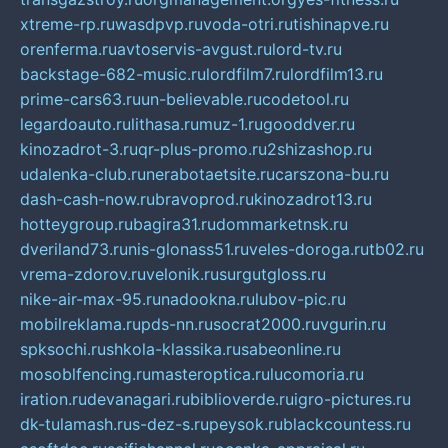
xtreme-rp.ru
wasdpvp.ru
voda-otri.ru
tishinapve.ru
orenferma.ru
avtoservis-avgust.ru
lord-tv.ru
backstage-682-music.ru
lordfilm7.ru
lordfilm13.ru
prime-cars63.ru
un-believable.ru
codetool.ru
legardoauto.ru
lithasa.ru
muz-1.ru
gooddver.ru
kinozadrot-3.ru
qr-plus-promo.ru
2shizashop.ru
udalenka-club.ru
nerabotaetsite.ru
carszona-bu.ru
dash-cash-now.ru
bravoprod.ru
kinozadrot13.ru
hotteygroup.ru
bagira31.ru
dommarketnsk.ru
dveriland73.ru
nis-glonass51.ru
veles-doroga.ru
tb02.ru
vrema-zdorov.ru
velonik.ru
surgutgloss.ru
nike-air-max-95.ru
nadookna.ru
lubov-pic.ru
mobilreklama.ru
pds-nn.ru
socrat2000.ru
vgurin.ru
spksochi.ru
shkola-klassika.ru
sabeonline.ru
mosoblfencing.ru
masteroptica.ru
lucomoria.ru
iration.ru
devanagari.ru
biblioverde.ru
igro-pictures.ru
dk-tulamash.ru
s-dez-s.ru
peysok.ru
blackcountess.ru