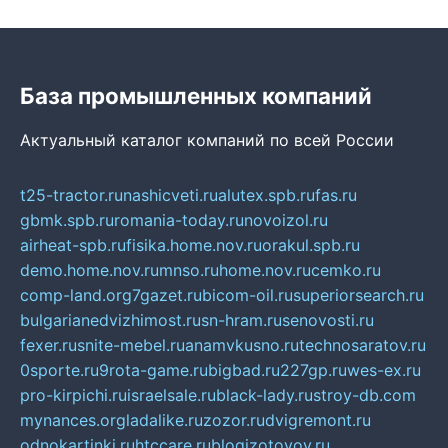
База промышленных компаний
Актуальный каталог компаний по всей России
t25-tractor.ru
nashicveti.ru
alutex.spb.ru
fas.ru
gbmk.spb.ru
romania-today.ru
novoizol.ru
airheat-spb.ru
fisika.home.nov.ru
orakul.spb.ru
demo.home.nov.ru
mnso.ru
home.nov.ru
cemko.ru
comp-land.org
7gazet.ru
bicom-oil.ru
superiorsearch.ru
bulgarianedvizhimost.ru
sn-hram.ru
senovosti.ru
fexer.ru
snite-mebel.ru
anamvkusno.ru
technosaratov.ru
0sporte.ru
9rota-game.ru
bigbad.ru
227gp.ru
wes-ex.ru
pro-kirpichi.ru
israelsale.ru
black-lady.ru
stroy-db.com
mynances.org
ladalike.ru
zozor.ru
dvigremont.ru
odnokartinki.ru
htccare.ru
blogizotovoy.ru