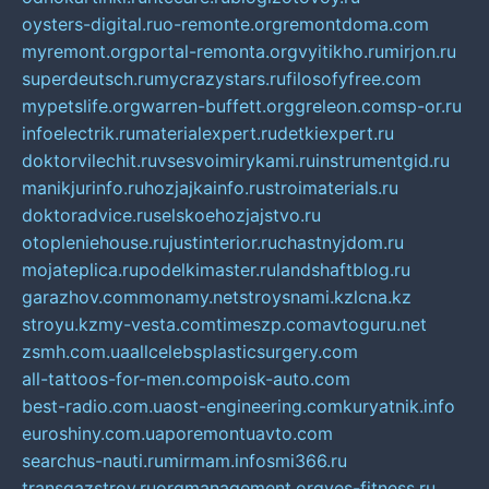
oysters-digital.ru
o-remonte.org
remontdoma.com
myremont.org
portal-remonta.org
vyitikho.ru
mirjon.ru
superdeutsch.ru
mycrazystars.ru
filosofyfree.com
mypetslife.org
warren-buffett.org
greleon.com
sp-or.ru
infoelectrik.ru
materialexpert.ru
detkiexpert.ru
doktorvilechit.ru
vsesvoimirykami.ru
instrumentgid.ru
manikjurinfo.ru
hozjajkainfo.ru
stroimaterials.ru
doktoradvice.ru
selskoehozjajstvo.ru
otopleniehouse.ru
justinterior.ru
chastnyjdom.ru
mojateplica.ru
podelkimaster.ru
landshaftblog.ru
garazhov.com
monamy.net
stroysnami.kz
lcna.kz
stroyu.kz
my-vesta.com
timeszp.com
avtoguru.net
zsmh.com.ua
allcelebsplasticsurgery.com
all-tattoos-for-men.com
poisk-auto.com
best-radio.com.ua
ost-engineering.com
kuryatnik.info
euroshiny.com.ua
poremontuavto.com
searchus-nauti.ru
mirmam.info
smi366.ru
transgazstroy.ru
orgmanagement.org
yes-fitness.ru