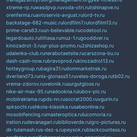
xtreme-rp.ru
wasdpvp.ru
voda-otri.ru
tishinapve.ru
orenferma.ru
avtoservis-avgust.ru
lord-tv.ru
backstage-682-music.ru
lordfilm7.ru
lordfilm13.ru
prime-cars63.ru
un-believable.ru
codetool.ru
legardoauto.ru
lithasa.ru
muz-1.ru
gooddver.ru
kinozadrot-3.ru
qr-plus-promo.ru
2shizashop.ru
udalenka-club.ru
nerabotaetsite.ru
carszona-bu.ru
dash-cash-now.ru
bravoprod.ru
kinozadrot13.ru
hotteygroup.ru
bagira31.ru
dommarketnsk.ru
dveriland73.ru
nis-glonass51.ru
veles-doroga.ru
tb02.ru
vrema-zdorov.ru
velonik.ru
surgutgloss.ru
nike-air-max-95.ru
nadookna.ru
lubov-pic.ru
mobilreklama.ru
pds-nn.ru
socrat2000.ru
vgurin.ru
spksochi.ru
shkola-klassika.ru
sabeonline.ru
mosoblfencing.ru
masteroptica.ru
lucomoria.ru
iration.ru
devanagari.ru
biblioverde.ru
igro-pictures.ru
dk-tulamash.ru
s-dez-s.ru
peysok.ru
blackcountess.ru