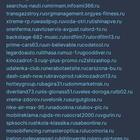
searchus-nauti.ru
mirmam.info
smi366.ru
transgazstroy.ru
orgmanagement.org
yes-fitness.ru
xtreme-rp.ru
wasdpvp.ru
voda-otri.ru
tishinapve.ru
orenferma.ru
avtoservis-avgust.ru
lord-tv.ru
backstage-682-music.ru
lordfilm7.ru
lordfilm13.ru
prime-cars63.ru
un-believable.ru
codetool.ru
legardoauto.ru
lithasa.ru
muz-1.ru
gooddver.ru
kinozadrot-3.ru
qr-plus-promo.ru
2shizashop.ru
udalenka-club.ru
nerabotaetsite.ru
carszona-bu.ru
dash-cash-now.ru
bravoprod.ru
kinozadrot13.ru
hotteygroup.ru
bagira31.ru
dommarketnsk.ru
dveriland73.ru
nis-glonass51.ru
veles-doroga.ru
tb02.ru
vrema-zdorov.ru
velonik.ru
surgutgloss.ru
nike-air-max-95.ru
nadookna.ru
lubov-pic.ru
mobilreklama.ru
pds-nn.ru
socrat2000.ru
vgurin.ru
spksochi.ru
shkola-klassika.ru
sabeonline.ru
mosoblfencing.ru
masteroptica.ru
lucomoria.ru
iration.ru
devanagari.ru
biblioverde.ru
igro-pictures.ru