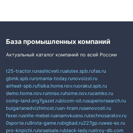
База промышленных компаний
Актуальный каталог компаний по всей России
t25-tractor.ru
nashicveti.ru
alutex.spb.ru
fas.ru
gbmk.spb.ru
romania-today.ru
novoizol.ru
airheat-spb.ru
fisika.home.nov.ru
orakul.spb.ru
demo.home.nov.ru
mnso.ru
home.nov.ru
cemko.ru
comp-land.org
7gazet.ru
bicom-oil.ru
superiorsearch.ru
bulgarianedvizhimost.ru
sn-hram.ru
senovosti.ru
fexer.ru
snite-mebel.ru
anamvkusno.ru
technosaratov.ru
0sporte.ru
9rota-game.ru
bigbad.ru
227gp.ru
wes-ex.ru
pro-kirpichi.ru
israelsale.ru
black-lady.ru
stroy-db.com