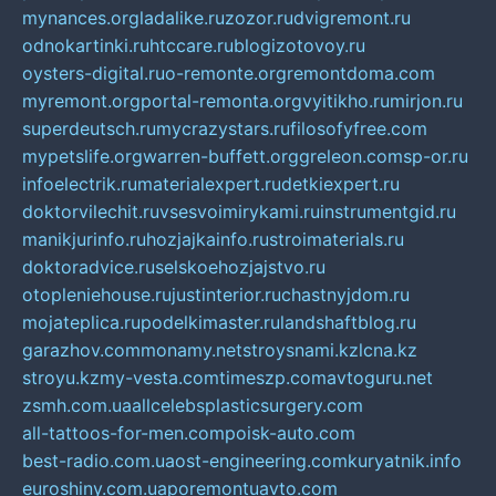
mynances.org
ladalike.ru
zozor.ru
dvigremont.ru
odnokartinki.ru
htccare.ru
blogizotovoy.ru
oysters-digital.ru
o-remonte.org
remontdoma.com
myremont.org
portal-remonta.org
vyitikho.ru
mirjon.ru
superdeutsch.ru
mycrazystars.ru
filosofyfree.com
mypetslife.org
warren-buffett.org
greleon.com
sp-or.ru
infoelectrik.ru
materialexpert.ru
detkiexpert.ru
doktorvilechit.ru
vsesvoimirykami.ru
instrumentgid.ru
manikjurinfo.ru
hozjajkainfo.ru
stroimaterials.ru
doktoradvice.ru
selskoehozjajstvo.ru
otopleniehouse.ru
justinterior.ru
chastnyjdom.ru
mojateplica.ru
podelkimaster.ru
landshaftblog.ru
garazhov.com
monamy.net
stroysnami.kz
lcna.kz
stroyu.kz
my-vesta.com
timeszp.com
avtoguru.net
zsmh.com.ua
allcelebsplasticsurgery.com
all-tattoos-for-men.com
poisk-auto.com
best-radio.com.ua
ost-engineering.com
kuryatnik.info
euroshiny.com.ua
poremontuavto.com