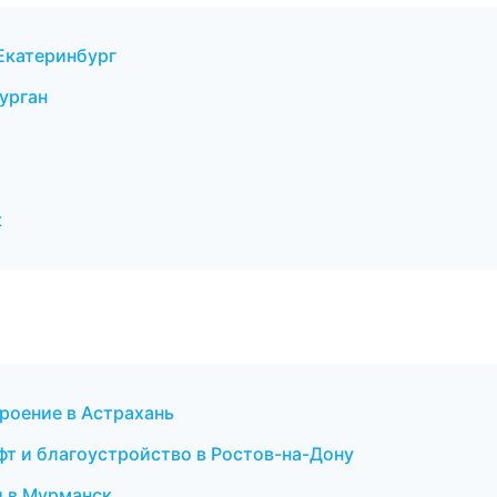
Екатеринбург
урган
к
роение в Астрахань
фт и благоустройство в Ростов-на-Дону
и в Мурманск