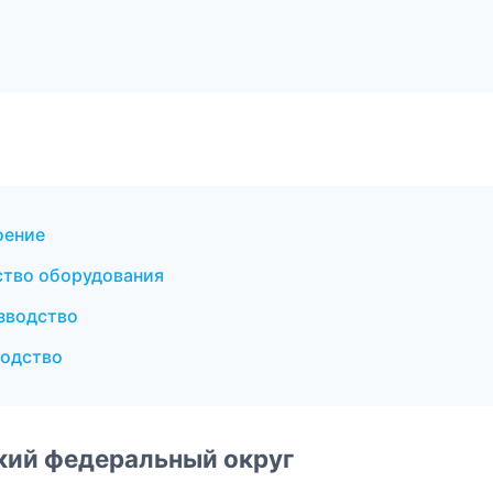
оение
тво оборудования
зводство
водство
ский федеральный округ