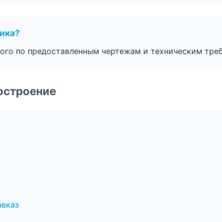
чика?
ого по предоставленным чертежам и техническим тре
остроение
авказ