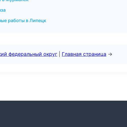
нза
ные работы в Липецк
кий федеральный округ
|
Главная страница
→