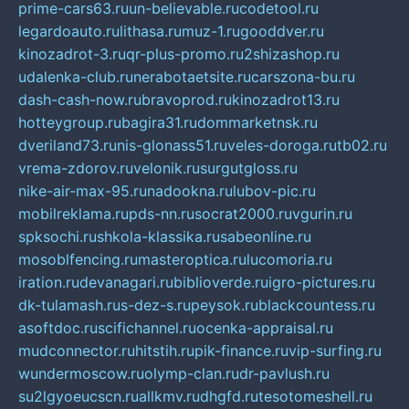
prime-cars63.ru
un-believable.ru
codetool.ru
legardoauto.ru
lithasa.ru
muz-1.ru
gooddver.ru
kinozadrot-3.ru
qr-plus-promo.ru
2shizashop.ru
udalenka-club.ru
nerabotaetsite.ru
carszona-bu.ru
dash-cash-now.ru
bravoprod.ru
kinozadrot13.ru
hotteygroup.ru
bagira31.ru
dommarketnsk.ru
dveriland73.ru
nis-glonass51.ru
veles-doroga.ru
tb02.ru
vrema-zdorov.ru
velonik.ru
surgutgloss.ru
nike-air-max-95.ru
nadookna.ru
lubov-pic.ru
mobilreklama.ru
pds-nn.ru
socrat2000.ru
vgurin.ru
spksochi.ru
shkola-klassika.ru
sabeonline.ru
mosoblfencing.ru
masteroptica.ru
lucomoria.ru
iration.ru
devanagari.ru
biblioverde.ru
igro-pictures.ru
dk-tulamash.ru
s-dez-s.ru
peysok.ru
blackcountess.ru
asoftdoc.ru
scifichannel.ru
ocenka-appraisal.ru
mudconnector.ru
hitstih.ru
pik-finance.ru
vip-surfing.ru
wundermoscow.ru
olymp-clan.ru
dr-pavlush.ru
su2lgyoeucscn.ru
allkmv.ru
dhgfd.ru
tesotomeshell.ru