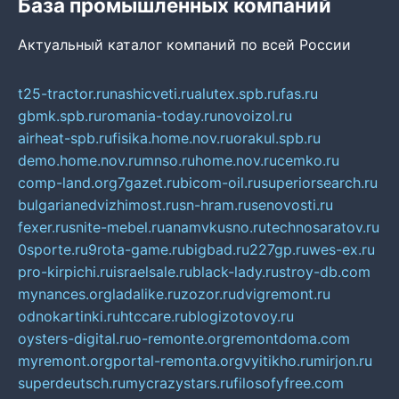
База промышленных компаний
Актуальный каталог компаний по всей России
t25-tractor.ru
nashicveti.ru
alutex.spb.ru
fas.ru
gbmk.spb.ru
romania-today.ru
novoizol.ru
airheat-spb.ru
fisika.home.nov.ru
orakul.spb.ru
demo.home.nov.ru
mnso.ru
home.nov.ru
cemko.ru
comp-land.org
7gazet.ru
bicom-oil.ru
superiorsearch.ru
bulgarianedvizhimost.ru
sn-hram.ru
senovosti.ru
fexer.ru
snite-mebel.ru
anamvkusno.ru
technosaratov.ru
0sporte.ru
9rota-game.ru
bigbad.ru
227gp.ru
wes-ex.ru
pro-kirpichi.ru
israelsale.ru
black-lady.ru
stroy-db.com
mynances.org
ladalike.ru
zozor.ru
dvigremont.ru
odnokartinki.ru
htccare.ru
blogizotovoy.ru
oysters-digital.ru
o-remonte.org
remontdoma.com
myremont.org
portal-remonta.org
vyitikho.ru
mirjon.ru
superdeutsch.ru
mycrazystars.ru
filosofyfree.com