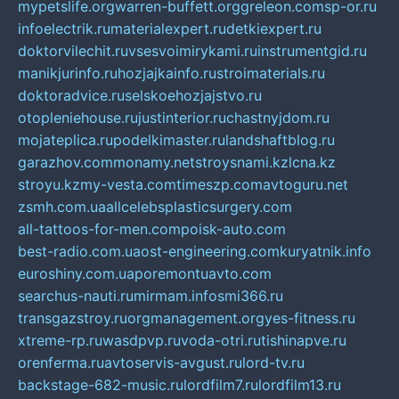
mypetslife.org
warren-buffett.org
greleon.com
sp-or.ru
infoelectrik.ru
materialexpert.ru
detkiexpert.ru
doktorvilechit.ru
vsesvoimirykami.ru
instrumentgid.ru
manikjurinfo.ru
hozjajkainfo.ru
stroimaterials.ru
doktoradvice.ru
selskoehozjajstvo.ru
otopleniehouse.ru
justinterior.ru
chastnyjdom.ru
mojateplica.ru
podelkimaster.ru
landshaftblog.ru
garazhov.com
monamy.net
stroysnami.kz
lcna.kz
stroyu.kz
my-vesta.com
timeszp.com
avtoguru.net
zsmh.com.ua
allcelebsplasticsurgery.com
all-tattoos-for-men.com
poisk-auto.com
best-radio.com.ua
ost-engineering.com
kuryatnik.info
euroshiny.com.ua
poremontuavto.com
searchus-nauti.ru
mirmam.info
smi366.ru
transgazstroy.ru
orgmanagement.org
yes-fitness.ru
xtreme-rp.ru
wasdpvp.ru
voda-otri.ru
tishinapve.ru
orenferma.ru
avtoservis-avgust.ru
lord-tv.ru
backstage-682-music.ru
lordfilm7.ru
lordfilm13.ru