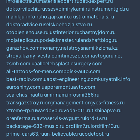
infoelectrik.ru
materialexpert.ru
detkiexpert.ru
doktorvilechit.ru
vsesvoimirykami.ru
instrumentgid.ru
manikjurinfo.ru
hozjajkainfo.ru
stroimaterials.ru
doktoradvice.ru
selskoehozjajstvo.ru
otopleniehouse.ru
justinterior.ru
chastnyjdom.ru
mojateplica.ru
podelkimaster.ru
landshaftblog.ru
garazhov.com
monamy.net
stroysnami.kz
lcna.kz
stroyu.kz
my-vesta.com
timeszp.com
avtoguru.net
zsmh.com.ua
allcelebsplasticsurgery.com
all-tattoos-for-men.com
poisk-auto.com
best-radio.com.ua
ost-engineering.com
kuryatnik.info
euroshiny.com.ua
poremontuavto.com
searchus-nauti.ru
mirmam.info
smi366.ru
transgazstroy.ru
orgmanagement.org
yes-fitness.ru
xtreme-rp.ru
wasdpvp.ru
voda-otri.ru
tishinapve.ru
orenferma.ru
avtoservis-avgust.ru
lord-tv.ru
backstage-682-music.ru
lordfilm7.ru
lordfilm13.ru
prime-cars63.ru
un-believable.ru
codetool.ru