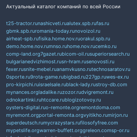
Актуальный каталог компаний по всей России
t25-tractor.ru
nashicveti.ru
alutex.spb.ru
fas.ru
gbmk.spb.ru
romania-today.ru
novoizol.ru
airheat-spb.ru
fisika.home.nov.ru
orakul.spb.ru
demo.home.nov.ru
mnso.ru
home.nov.ru
cemko.ru
comp-land.org
7gazet.ru
bicom-oil.ru
superiorsearch.ru
bulgarianedvizhimost.ru
sn-hram.ru
senovosti.ru
fexer.ru
snite-mebel.ru
anamvkusno.ru
technosaratov.ru
0sporte.ru
9rota-game.ru
bigbad.ru
227gp.ru
wes-ex.ru
pro-kirpichi.ru
israelsale.ru
black-lady.ru
stroy-db.com
mynances.org
ladalike.ru
zozor.ru
dvigremont.ru
odnokartinki.ru
htccare.ru
blogizotovoy.ru
oysters-digital.ru
o-remonte.org
remontdoma.com
myremont.org
portal-remonta.org
vyitikho.ru
mirjon.ru
superdeutsch.ru
mycrazystars.ru
filosofyfree.com
mypetslife.org
warren-buffett.org
greleon.com
sp-or.ru