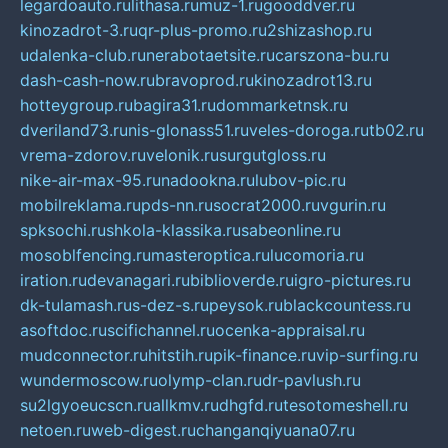
legardoauto.ru
lithasa.ru
muz-1.ru
gooddver.ru
kinozadrot-3.ru
qr-plus-promo.ru
2shizashop.ru
udalenka-club.ru
nerabotaetsite.ru
carszona-bu.ru
dash-cash-now.ru
bravoprod.ru
kinozadrot13.ru
hotteygroup.ru
bagira31.ru
dommarketnsk.ru
dveriland73.ru
nis-glonass51.ru
veles-doroga.ru
tb02.ru
vrema-zdorov.ru
velonik.ru
surgutgloss.ru
nike-air-max-95.ru
nadookna.ru
lubov-pic.ru
mobilreklama.ru
pds-nn.ru
socrat2000.ru
vgurin.ru
spksochi.ru
shkola-klassika.ru
sabeonline.ru
mosoblfencing.ru
masteroptica.ru
lucomoria.ru
iration.ru
devanagari.ru
biblioverde.ru
igro-pictures.ru
dk-tulamash.ru
s-dez-s.ru
peysok.ru
blackcountess.ru
asoftdoc.ru
scifichannel.ru
ocenka-appraisal.ru
mudconnector.ru
hitstih.ru
pik-finance.ru
vip-surfing.ru
wundermoscow.ru
olymp-clan.ru
dr-pavlush.ru
su2lgyoeucscn.ru
allkmv.ru
dhgfd.ru
tesotomeshell.ru
netoen.ru
web-digest.ru
changanqiyuana07.ru