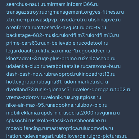
searchus-nauti.ru
mirmam.info
smi366.ru
transgazstroy.ru
orgmanagement.org
yes-fitness.ru
xtreme-rp.ru
wasdpvp.ru
voda-otri.ru
tishinapve.ru
orenferma.ru
avtoservis-avgust.ru
lord-tv.ru
backstage-682-music.ru
lordfilm7.ru
lordfilm13.ru
prime-cars63.ru
un-believable.ru
codetool.ru
legardoauto.ru
lithasa.ru
muz-1.ru
gooddver.ru
kinozadrot-3.ru
qr-plus-promo.ru
2shizashop.ru
udalenka-club.ru
nerabotaetsite.ru
carszona-bu.ru
dash-cash-now.ru
bravoprod.ru
kinozadrot13.ru
hotteygroup.ru
bagira31.ru
dommarketnsk.ru
dveriland73.ru
nis-glonass51.ru
veles-doroga.ru
tb02.ru
vrema-zdorov.ru
velonik.ru
surgutgloss.ru
nike-air-max-95.ru
nadookna.ru
lubov-pic.ru
mobilreklama.ru
pds-nn.ru
socrat2000.ru
vgurin.ru
spksochi.ru
shkola-klassika.ru
sabeonline.ru
mosoblfencing.ru
masteroptica.ru
lucomoria.ru
iration.ru
devanagari.ru
biblioverde.ru
igro-pictures.ru