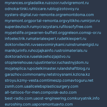
mynances.org
ladalike.ru
zozor.ru
dvigremont.ru
odnokartinki.ru
htccare.ru
blogizotovoy.ru
oysters-digital.ru
o-remonte.org
remontdoma.com
myremont.org
portal-remonta.org
vyitikho.ru
mirjon.ru
superdeutsch.ru
mycrazystars.ru
filosofyfree.com
mypetslife.org
warren-buffett.org
greleon.com
sp-or.ru
infoelectrik.ru
materialexpert.ru
detkiexpert.ru
doktorvilechit.ru
vsesvoimirykami.ru
instrumentgid.ru
manikjurinfo.ru
hozjajkainfo.ru
stroimaterials.ru
doktoradvice.ru
selskoehozjajstvo.ru
otopleniehouse.ru
justinterior.ru
chastnyjdom.ru
mojateplica.ru
podelkimaster.ru
landshaftblog.ru
garazhov.com
monamy.net
stroysnami.kz
lcna.kz
stroyu.kz
my-vesta.com
timeszp.com
avtoguru.net
zsmh.com.ua
allcelebsplasticsurgery.com
all-tattoos-for-men.com
poisk-auto.com
best-radio.com.ua
ost-engineering.com
kuryatnik.info
euroshiny.com.ua
poremontuavto.com