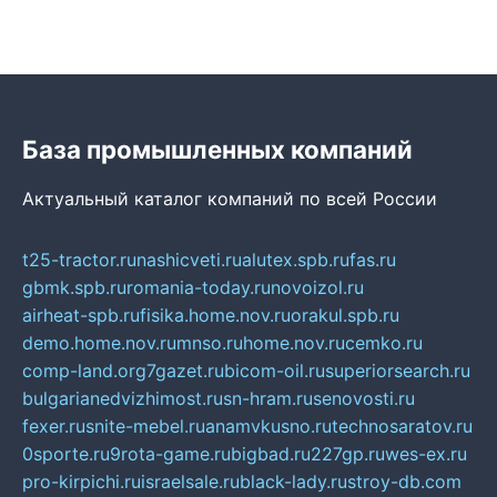
База промышленных компаний
Актуальный каталог компаний по всей России
t25-tractor.ru
nashicveti.ru
alutex.spb.ru
fas.ru
gbmk.spb.ru
romania-today.ru
novoizol.ru
airheat-spb.ru
fisika.home.nov.ru
orakul.spb.ru
demo.home.nov.ru
mnso.ru
home.nov.ru
cemko.ru
comp-land.org
7gazet.ru
bicom-oil.ru
superiorsearch.ru
bulgarianedvizhimost.ru
sn-hram.ru
senovosti.ru
fexer.ru
snite-mebel.ru
anamvkusno.ru
technosaratov.ru
0sporte.ru
9rota-game.ru
bigbad.ru
227gp.ru
wes-ex.ru
pro-kirpichi.ru
israelsale.ru
black-lady.ru
stroy-db.com