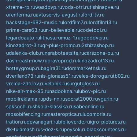
xtreme-rp.ru
wasdpvp.ru
voda-otri.ru
tishinapve.ru
orenferma.ru
avtoservis-avgust.ru
lord-tv.ru
backstage-682-music.ru
lordfilm7.ru
lordfilm13.ru
prime-cars63.ru
un-believable.ru
codetool.ru
legardoauto.ru
lithasa.ru
muz-1.ru
gooddver.ru
kinozadrot-3.ru
qr-plus-promo.ru
2shizashop.ru
udalenka-club.ru
nerabotaetsite.ru
carszona-bu.ru
dash-cash-now.ru
bravoprod.ru
kinozadrot13.ru
hotteygroup.ru
bagira31.ru
dommarketnsk.ru
dveriland73.ru
nis-glonass51.ru
veles-doroga.ru
tb02.ru
vrema-zdorov.ru
velonik.ru
surgutgloss.ru
nike-air-max-95.ru
nadookna.ru
lubov-pic.ru
mobilreklama.ru
pds-nn.ru
socrat2000.ru
vgurin.ru
spksochi.ru
shkola-klassika.ru
sabeonline.ru
mosoblfencing.ru
masteroptica.ru
lucomoria.ru
iration.ru
devanagari.ru
biblioverde.ru
igro-pictures.ru
dk-tulamash.ru
s-dez-s.ru
peysok.ru
blackcountess.ru