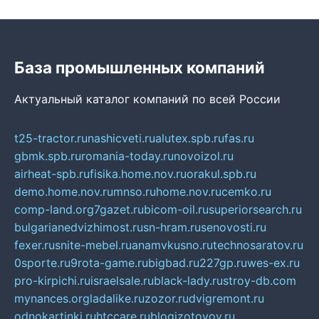
База промышленных компаний
Актуальный каталог компаний по всей России
t25-tractor.ru
nashicveti.ru
alutex.spb.ru
fas.ru
gbmk.spb.ru
romania-today.ru
novoizol.ru
airheat-spb.ru
fisika.home.nov.ru
orakul.spb.ru
demo.home.nov.ru
mnso.ru
home.nov.ru
cemko.ru
comp-land.org
7gazet.ru
bicom-oil.ru
superiorsearch.ru
bulgarianedvizhimost.ru
sn-hram.ru
senovosti.ru
fexer.ru
snite-mebel.ru
anamvkusno.ru
technosaratov.ru
0sporte.ru
9rota-game.ru
bigbad.ru
227gp.ru
wes-ex.ru
pro-kirpichi.ru
israelsale.ru
black-lady.ru
stroy-db.com
mynances.org
ladalike.ru
zozor.ru
dvigremont.ru
odnokartinki.ru
htccare.ru
blogizotovoy.ru