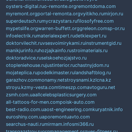
oysters-digital.ru
o-remonte.org
remontdoma.com
myremont.org
portal-remonta.org
vyitikho.ru
mirjon.ru
superdeutsch.ru
mycrazystars.ru
filosofyfree.com
mypetslife.org
warren-buffett.org
greleon.com
sp-or.ru
infoelectrik.ru
materialexpert.ru
detkiexpert.ru
doktorvilechit.ru
vsesvoimirykami.ru
instrumentgid.ru
manikjurinfo.ru
hozjajkainfo.ru
stroimaterials.ru
doktoradvice.ru
selskoehozjajstvo.ru
otopleniehouse.ru
justinterior.ru
chastnyjdom.ru
mojateplica.ru
podelkimaster.ru
landshaftblog.ru
garazhov.com
monamy.net
stroysnami.kz
lcna.kz
stroyu.kz
my-vesta.com
timeszp.com
avtoguru.net
zsmh.com.ua
allcelebsplasticsurgery.com
all-tattoos-for-men.com
poisk-auto.com
best-radio.com.ua
ost-engineering.com
kuryatnik.info
euroshiny.com.ua
poremontuavto.com
searchus-nauti.ru
mirmam.info
smi366.ru
transgazstroy.ru
orgmanagement.org
yes-fitness.ru