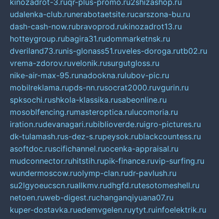
kinozadrot-3.ru
qr-plus-promo.ru
2shizashop.ru
udalenka-club.ru
nerabotaetsite.ru
carszona-bu.ru
dash-cash-now.ru
bravoprod.ru
kinozadrot13.ru
hotteygroup.ru
bagira31.ru
dommarketnsk.ru
dveriland73.ru
nis-glonass51.ru
veles-doroga.ru
tb02.ru
vrema-zdorov.ru
velonik.ru
surgutgloss.ru
nike-air-max-95.ru
nadookna.ru
lubov-pic.ru
mobilreklama.ru
pds-nn.ru
socrat2000.ru
vgurin.ru
spksochi.ru
shkola-klassika.ru
sabeonline.ru
mosoblfencing.ru
masteroptica.ru
lucomoria.ru
iration.ru
devanagari.ru
biblioverde.ru
igro-pictures.ru
dk-tulamash.ru
s-dez-s.ru
peysok.ru
blackcountess.ru
asoftdoc.ru
scifichannel.ru
ocenka-appraisal.ru
mudconnector.ru
hitstih.ru
pik-finance.ru
vip-surfing.ru
wundermoscow.ru
olymp-clan.ru
dr-pavlush.ru
su2lgyoeucscn.ru
allkmv.ru
dhgfd.ru
tesotomeshell.ru
netoen.ru
web-digest.ru
changanqiyuana07.ru
kuper-dostavka.ru
edemvgelen.ru
ytyt.ru
infoelektrik.ru