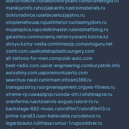
doktorvilechit.ru
vsesvoimirykami.ru
instrumentgid.ru
manikjurinfo.ru
hozjajkainfo.ru
stroimaterials.ru
doktoradvice.ru
selskoehozjajstvo.ru
otopleniehouse.ru
justinterior.ru
chastnyjdom.ru
mojateplica.ru
podelkimaster.ru
landshaftblog.ru
garazhov.com
monamy.net
stroysnami.kz
lcna.kz
stroyu.kz
my-vesta.com
timeszp.com
avtoguru.net
zsmh.com.ua
allcelebsplasticsurgery.com
all-tattoos-for-men.com
poisk-auto.com
best-radio.com.ua
ost-engineering.com
kuryatnik.info
euroshiny.com.ua
poremontuavto.com
searchus-nauti.ru
mirmam.info
smi366.ru
transgazstroy.ru
orgmanagement.org
yes-fitness.ru
xtreme-rp.ru
wasdpvp.ru
voda-otri.ru
tishinapve.ru
orenferma.ru
avtoservis-avgust.ru
lord-tv.ru
backstage-682-music.ru
lordfilm7.ru
lordfilm13.ru
prime-cars63.ru
un-believable.ru
codetool.ru
legardoauto.ru
lithasa.ru
muz-1.ru
gooddver.ru