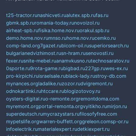
t25-tractor.ru
nashicveti.ru
alutex.spb.ru
fas.ru
gbmk.spb.ru
romania-today.ru
novoizol.ru
airheat-spb.ru
fisika.home.nov.ru
orakul.spb.ru
demo.home.nov.ru
mnso.ru
home.nov.ru
cemko.ru
comp-land.org
7gazet.ru
bicom-oil.ru
superiorsearch.ru
bulgarianedvizhimost.ru
sn-hram.ru
senovosti.ru
fexer.ru
snite-mebel.ru
anamvkusno.ru
technosaratov.ru
0sporte.ru
9rota-game.ru
bigbad.ru
227gp.ru
wes-ex.ru
pro-kirpichi.ru
israelsale.ru
black-lady.ru
stroy-db.com
mynances.org
ladalike.ru
zozor.ru
dvigremont.ru
odnokartinki.ru
htccare.ru
blogizotovoy.ru
oysters-digital.ru
o-remonte.org
remontdoma.com
myremont.org
portal-remonta.org
vyitikho.ru
mirjon.ru
superdeutsch.ru
mycrazystars.ru
filosofyfree.com
mypetslife.org
warren-buffett.org
greleon.com
sp-or.ru
infoelectrik.ru
materialexpert.ru
detkiexpert.ru