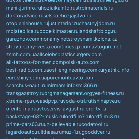
doktorvilechit.ru
vsesvoimirykami.ru
instrumentgid.ru
manikjurinfo.ru
hozjajkainfo.ru
stroimaterials.ru
doktoradvice.ru
selskoehozjajstvo.ru
otopleniehouse.ru
justinterior.ru
chastnyjdom.ru
mojateplica.ru
podelkimaster.ru
landshaftblog.ru
garazhov.com
monamy.net
stroysnami.kz
lcna.kz
stroyu.kz
my-vesta.com
timeszp.com
avtoguru.net
zsmh.com.ua
allcelebsplasticsurgery.com
all-tattoos-for-men.com
poisk-auto.com
best-radio.com.ua
ost-engineering.com
kuryatnik.info
euroshiny.com.ua
poremontuavto.com
searchus-nauti.ru
mirmam.info
smi366.ru
transgazstroy.ru
orgmanagement.org
yes-fitness.ru
xtreme-rp.ru
wasdpvp.ru
voda-otri.ru
tishinapve.ru
orenferma.ru
avtoservis-avgust.ru
lord-tv.ru
backstage-682-music.ru
lordfilm7.ru
lordfilm13.ru
prime-cars63.ru
un-believable.ru
codetool.ru
legardoauto.ru
lithasa.ru
muz-1.ru
gooddver.ru