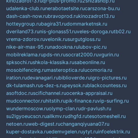
kinozadrot-3.ru
qr-plus-promo.ru
2shizashop.ru
udalenka-club.ru
nerabotaetsite.ru
carszona-bu.ru
dash-cash-now.ru
bravoprod.ru
kinozadrot13.ru
hotteygroup.ru
bagira31.ru
dommarketnsk.ru
dveriland73.ru
nis-glonass51.ru
veles-doroga.ru
tb02.ru
vrema-zdorov.ru
velonik.ru
surgutgloss.ru
nike-air-max-95.ru
nadookna.ru
lubov-pic.ru
mobilreklama.ru
pds-nn.ru
socrat2000.ru
vgurin.ru
spksochi.ru
shkola-klassika.ru
sabeonline.ru
mosoblfencing.ru
masteroptica.ru
lucomoria.ru
iration.ru
devanagari.ru
biblioverde.ru
igro-pictures.ru
dk-tulamash.ru
s-dez-s.ru
peysok.ru
blackcountess.ru
asoftdoc.ru
scifichannel.ru
ocenka-appraisal.ru
mudconnector.ru
hitstih.ru
pik-finance.ru
vip-surfing.ru
wundermoscow.ru
olymp-clan.ru
dr-pavlush.ru
su2lgyoeucscn.ru
allkmv.ru
dhgfd.ru
tesotomeshell.ru
netoen.ru
web-digest.ru
changanqiyuana07.ru
kuper-dostavka.ru
edemvgelen.ru
ytyt.ru
infoelektrik.ru