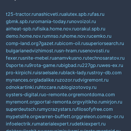
t25-tractor.ru
nashicveti.ru
alutex.spb.ru
fas.ru
gbmk.spb.ru
romania-today.ru
novoizol.ru
airheat-spb.ru
fisika.home.nov.ru
orakul.spb.ru
demo.home.nov.ru
mnso.ru
home.nov.ru
cemko.ru
comp-land.org
7gazet.ru
bicom-oil.ru
superiorsearch.ru
bulgarianedvizhimost.ru
sn-hram.ru
senovosti.ru
fexer.ru
snite-mebel.ru
anamvkusno.ru
technosaratov.ru
0sporte.ru
9rota-game.ru
bigbad.ru
227gp.ru
wes-ex.ru
pro-kirpichi.ru
israelsale.ru
black-lady.ru
stroy-db.com
mynances.org
ladalike.ru
zozor.ru
dvigremont.ru
odnokartinki.ru
htccare.ru
blogizotovoy.ru
oysters-digital.ru
o-remonte.org
remontdoma.com
myremont.org
portal-remonta.org
vyitikho.ru
mirjon.ru
superdeutsch.ru
mycrazystars.ru
filosofyfree.com
mypetslife.org
warren-buffett.org
greleon.com
sp-or.ru
infoelectrik.ru
materialexpert.ru
detkiexpert.ru