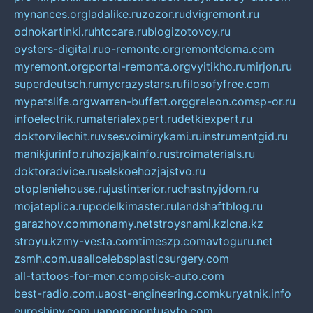
mynances.org
ladalike.ru
zozor.ru
dvigremont.ru
odnokartinki.ru
htccare.ru
blogizotovoy.ru
oysters-digital.ru
o-remonte.org
remontdoma.com
myremont.org
portal-remonta.org
vyitikho.ru
mirjon.ru
superdeutsch.ru
mycrazystars.ru
filosofyfree.com
mypetslife.org
warren-buffett.org
greleon.com
sp-or.ru
infoelectrik.ru
materialexpert.ru
detkiexpert.ru
doktorvilechit.ru
vsesvoimirykami.ru
instrumentgid.ru
manikjurinfo.ru
hozjajkainfo.ru
stroimaterials.ru
doktoradvice.ru
selskoehozjajstvo.ru
otopleniehouse.ru
justinterior.ru
chastnyjdom.ru
mojateplica.ru
podelkimaster.ru
landshaftblog.ru
garazhov.com
monamy.net
stroysnami.kz
lcna.kz
stroyu.kz
my-vesta.com
timeszp.com
avtoguru.net
zsmh.com.ua
allcelebsplasticsurgery.com
all-tattoos-for-men.com
poisk-auto.com
best-radio.com.ua
ost-engineering.com
kuryatnik.info
euroshiny.com.ua
poremontuavto.com