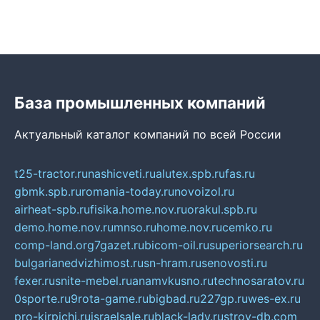
База промышленных компаний
Актуальный каталог компаний по всей России
t25-tractor.ru
nashicveti.ru
alutex.spb.ru
fas.ru
gbmk.spb.ru
romania-today.ru
novoizol.ru
airheat-spb.ru
fisika.home.nov.ru
orakul.spb.ru
demo.home.nov.ru
mnso.ru
home.nov.ru
cemko.ru
comp-land.org
7gazet.ru
bicom-oil.ru
superiorsearch.ru
bulgarianedvizhimost.ru
sn-hram.ru
senovosti.ru
fexer.ru
snite-mebel.ru
anamvkusno.ru
technosaratov.ru
0sporte.ru
9rota-game.ru
bigbad.ru
227gp.ru
wes-ex.ru
pro-kirpichi.ru
israelsale.ru
black-lady.ru
stroy-db.com