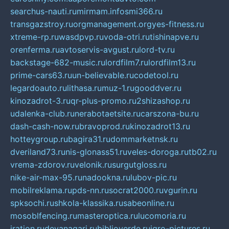
searchus-nauti.ru
mirmam.info
smi366.ru
transgazstroy.ru
orgmanagement.org
yes-fitness.ru
xtreme-rp.ru
wasdpvp.ru
voda-otri.ru
tishinapve.ru
orenferma.ru
avtoservis-avgust.ru
lord-tv.ru
backstage-682-music.ru
lordfilm7.ru
lordfilm13.ru
prime-cars63.ru
un-believable.ru
codetool.ru
legardoauto.ru
lithasa.ru
muz-1.ru
gooddver.ru
kinozadrot-3.ru
qr-plus-promo.ru
2shizashop.ru
udalenka-club.ru
nerabotaetsite.ru
carszona-bu.ru
dash-cash-now.ru
bravoprod.ru
kinozadrot13.ru
hotteygroup.ru
bagira31.ru
dommarketnsk.ru
dveriland73.ru
nis-glonass51.ru
veles-doroga.ru
tb02.ru
vrema-zdorov.ru
velonik.ru
surgutgloss.ru
nike-air-max-95.ru
nadookna.ru
lubov-pic.ru
mobilreklama.ru
pds-nn.ru
socrat2000.ru
vgurin.ru
spksochi.ru
shkola-klassika.ru
sabeonline.ru
mosoblfencing.ru
masteroptica.ru
lucomoria.ru
iration.ru
devanagari.ru
biblioverde.ru
igro-pictures.ru