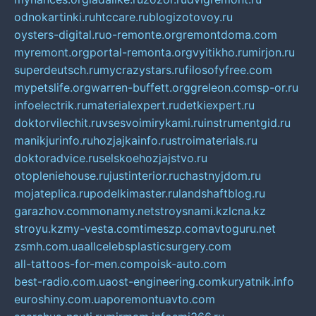
odnokartinki.ru
htccare.ru
blogizotovoy.ru
oysters-digital.ru
o-remonte.org
remontdoma.com
myremont.org
portal-remonta.org
vyitikho.ru
mirjon.ru
superdeutsch.ru
mycrazystars.ru
filosofyfree.com
mypetslife.org
warren-buffett.org
greleon.com
sp-or.ru
infoelectrik.ru
materialexpert.ru
detkiexpert.ru
doktorvilechit.ru
vsesvoimirykami.ru
instrumentgid.ru
manikjurinfo.ru
hozjajkainfo.ru
stroimaterials.ru
doktoradvice.ru
selskoehozjajstvo.ru
otopleniehouse.ru
justinterior.ru
chastnyjdom.ru
mojateplica.ru
podelkimaster.ru
landshaftblog.ru
garazhov.com
monamy.net
stroysnami.kz
lcna.kz
stroyu.kz
my-vesta.com
timeszp.com
avtoguru.net
zsmh.com.ua
allcelebsplasticsurgery.com
all-tattoos-for-men.com
poisk-auto.com
best-radio.com.ua
ost-engineering.com
kuryatnik.info
euroshiny.com.ua
poremontuavto.com