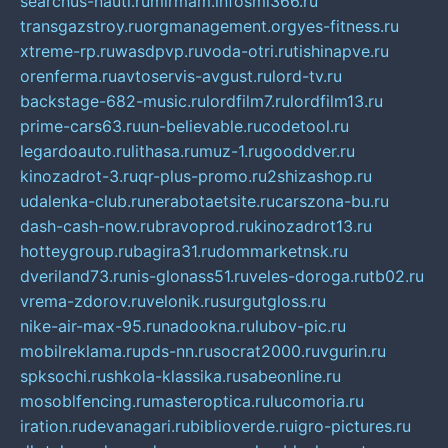
searchus-nauti.ru
mirmam.info
smi366.ru
transgazstroy.ru
orgmanagement.org
yes-fitness.ru
xtreme-rp.ru
wasdpvp.ru
voda-otri.ru
tishinapve.ru
orenferma.ru
avtoservis-avgust.ru
lord-tv.ru
backstage-682-music.ru
lordfilm7.ru
lordfilm13.ru
prime-cars63.ru
un-believable.ru
codetool.ru
legardoauto.ru
lithasa.ru
muz-1.ru
gooddver.ru
kinozadrot-3.ru
qr-plus-promo.ru
2shizashop.ru
udalenka-club.ru
nerabotaetsite.ru
carszona-bu.ru
dash-cash-now.ru
bravoprod.ru
kinozadrot13.ru
hotteygroup.ru
bagira31.ru
dommarketnsk.ru
dveriland73.ru
nis-glonass51.ru
veles-doroga.ru
tb02.ru
vrema-zdorov.ru
velonik.ru
surgutgloss.ru
nike-air-max-95.ru
nadookna.ru
lubov-pic.ru
mobilreklama.ru
pds-nn.ru
socrat2000.ru
vgurin.ru
spksochi.ru
shkola-klassika.ru
sabeonline.ru
mosoblfencing.ru
masteroptica.ru
lucomoria.ru
iration.ru
devanagari.ru
biblioverde.ru
igro-pictures.ru