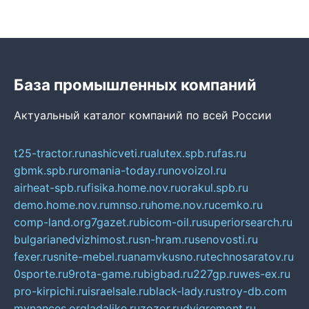
База промышленных компаний
Актуальный каталог компаний по всей России
t25-tractor.ru
nashicveti.ru
alutex.spb.ru
fas.ru
gbmk.spb.ru
romania-today.ru
novoizol.ru
airheat-spb.ru
fisika.home.nov.ru
orakul.spb.ru
demo.home.nov.ru
mnso.ru
home.nov.ru
cemko.ru
comp-land.org
7gazet.ru
bicom-oil.ru
superiorsearch.ru
bulgarianedvizhimost.ru
sn-hram.ru
senovosti.ru
fexer.ru
snite-mebel.ru
anamvkusno.ru
technosaratov.ru
0sporte.ru
9rota-game.ru
bigbad.ru
227gp.ru
wes-ex.ru
pro-kirpichi.ru
israelsale.ru
black-lady.ru
stroy-db.com
mynances.org
ladalike.ru
zozor.ru
dvigremont.ru