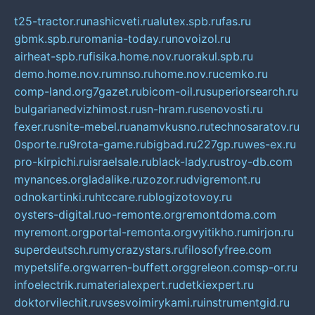
t25-tractor.ru
nashicveti.ru
alutex.spb.ru
fas.ru
gbmk.spb.ru
romania-today.ru
novoizol.ru
airheat-spb.ru
fisika.home.nov.ru
orakul.spb.ru
demo.home.nov.ru
mnso.ru
home.nov.ru
cemko.ru
comp-land.org
7gazet.ru
bicom-oil.ru
superiorsearch.ru
bulgarianedvizhimost.ru
sn-hram.ru
senovosti.ru
fexer.ru
snite-mebel.ru
anamvkusno.ru
technosaratov.ru
0sporte.ru
9rota-game.ru
bigbad.ru
227gp.ru
wes-ex.ru
pro-kirpichi.ru
israelsale.ru
black-lady.ru
stroy-db.com
mynances.org
ladalike.ru
zozor.ru
dvigremont.ru
odnokartinki.ru
htccare.ru
blogizotovoy.ru
oysters-digital.ru
o-remonte.org
remontdoma.com
myremont.org
portal-remonta.org
vyitikho.ru
mirjon.ru
superdeutsch.ru
mycrazystars.ru
filosofyfree.com
mypetslife.org
warren-buffett.org
greleon.com
sp-or.ru
infoelectrik.ru
materialexpert.ru
detkiexpert.ru
doktorvilechit.ru
vsesvoimirykami.ru
instrumentgid.ru