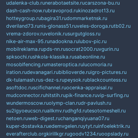
udalenka-club.ru
nerabotaetsite.ru
carszona-bu.ru
dash-cash-now.ru
bravoprod.ru
kinozadrot13.ru
hotteygroup.ru
bagira31.ru
dommarketnsk.ru
dveriland73.ru
nis-glonass51.ru
veles-doroga.ru
tb02.ru
vrema-zdorov.ru
velonik.ru
surgutgloss.ru
nike-air-max-95.ru
nadookna.ru
lubov-pic.ru
mobilreklama.ru
pds-nn.ru
socrat2000.ru
vgurin.ru
spksochi.ru
shkola-klassika.ru
sabeonline.ru
mosoblfencing.ru
masteroptica.ru
lucomoria.ru
iration.ru
devanagari.ru
biblioverde.ru
igro-pictures.ru
dk-tulamash.ru
s-dez-s.ru
peysok.ru
blackcountess.ru
asoftdoc.ru
scifichannel.ru
ocenka-appraisal.ru
mudconnector.ru
hitstih.ru
pik-finance.ru
vip-surfing.ru
wundermoscow.ru
olymp-clan.ru
dr-pavlush.ru
su2lgyoeucscn.ru
allkmv.ru
dhgfd.ru
tesotomeshell.ru
netoen.ru
web-digest.ru
changanqiyuana07.ru
kuper-dostavka.ru
edemvgelen.ru
ytyt.ru
infoelektrik.ru
everafterclub.org
kirillkgr.ru
goodv1234.ru
oopslady.ru