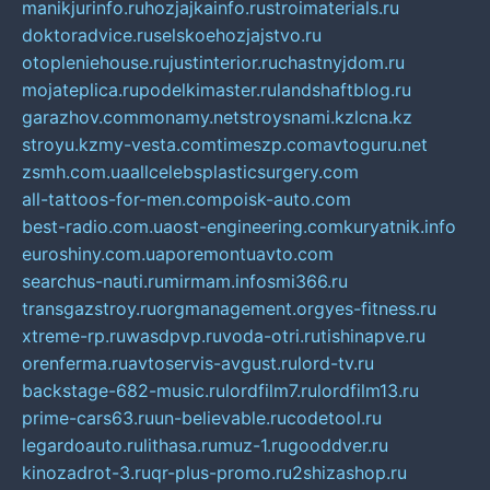
manikjurinfo.ru
hozjajkainfo.ru
stroimaterials.ru
doktoradvice.ru
selskoehozjajstvo.ru
otopleniehouse.ru
justinterior.ru
chastnyjdom.ru
mojateplica.ru
podelkimaster.ru
landshaftblog.ru
garazhov.com
monamy.net
stroysnami.kz
lcna.kz
stroyu.kz
my-vesta.com
timeszp.com
avtoguru.net
zsmh.com.ua
allcelebsplasticsurgery.com
all-tattoos-for-men.com
poisk-auto.com
best-radio.com.ua
ost-engineering.com
kuryatnik.info
euroshiny.com.ua
poremontuavto.com
searchus-nauti.ru
mirmam.info
smi366.ru
transgazstroy.ru
orgmanagement.org
yes-fitness.ru
xtreme-rp.ru
wasdpvp.ru
voda-otri.ru
tishinapve.ru
orenferma.ru
avtoservis-avgust.ru
lord-tv.ru
backstage-682-music.ru
lordfilm7.ru
lordfilm13.ru
prime-cars63.ru
un-believable.ru
codetool.ru
legardoauto.ru
lithasa.ru
muz-1.ru
gooddver.ru
kinozadrot-3.ru
qr-plus-promo.ru
2shizashop.ru