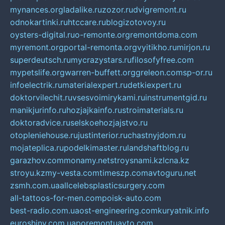
mynances.org
ladalike.ru
zozor.ru
dvigremont.ru
odnokartinki.ru
htccare.ru
blogizotovoy.ru
oysters-digital.ru
o-remonte.org
remontdoma.com
myremont.org
portal-remonta.org
vyitikho.ru
mirjon.ru
superdeutsch.ru
mycrazystars.ru
filosofyfree.com
mypetslife.org
warren-buffett.org
greleon.com
sp-or.ru
infoelectrik.ru
materialexpert.ru
detkiexpert.ru
doktorvilechit.ru
vsesvoimirykami.ru
instrumentgid.ru
manikjurinfo.ru
hozjajkainfo.ru
stroimaterials.ru
doktoradvice.ru
selskoehozjajstvo.ru
otopleniehouse.ru
justinterior.ru
chastnyjdom.ru
mojateplica.ru
podelkimaster.ru
landshaftblog.ru
garazhov.com
monamy.net
stroysnami.kz
lcna.kz
stroyu.kz
my-vesta.com
timeszp.com
avtoguru.net
zsmh.com.ua
allcelebsplasticsurgery.com
all-tattoos-for-men.com
poisk-auto.com
best-radio.com.ua
ost-engineering.com
kuryatnik.info
euroshiny.com.ua
poremontuavto.com