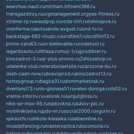
searchus-nauti.ru
mirmam.info
smi366.ru
transgazstroy.ru
orgmanagement.org
yes-fitness.ru
xtreme-rp.ru
wasdpvp.ru
voda-otri.ru
tishinapve.ru
orenferma.ru
avtoservis-avgust.ru
lord-tv.ru
backstage-682-music.ru
lordfilm7.ru
lordfilm13.ru
prime-cars63.ru
un-believable.ru
codetool.ru
legardoauto.ru
lithasa.ru
muz-1.ru
gooddver.ru
kinozadrot-3.ru
qr-plus-promo.ru
2shizashop.ru
udalenka-club.ru
nerabotaetsite.ru
carszona-bu.ru
dash-cash-now.ru
bravoprod.ru
kinozadrot13.ru
hotteygroup.ru
bagira31.ru
dommarketnsk.ru
dveriland73.ru
nis-glonass51.ru
veles-doroga.ru
tb02.ru
vrema-zdorov.ru
velonik.ru
surgutgloss.ru
nike-air-max-95.ru
nadookna.ru
lubov-pic.ru
mobilreklama.ru
pds-nn.ru
socrat2000.ru
vgurin.ru
spksochi.ru
shkola-klassika.ru
sabeonline.ru
mosoblfencing.ru
masteroptica.ru
lucomoria.ru
iration.ru
devanagari.ru
biblioverde.ru
igro-pictures.ru