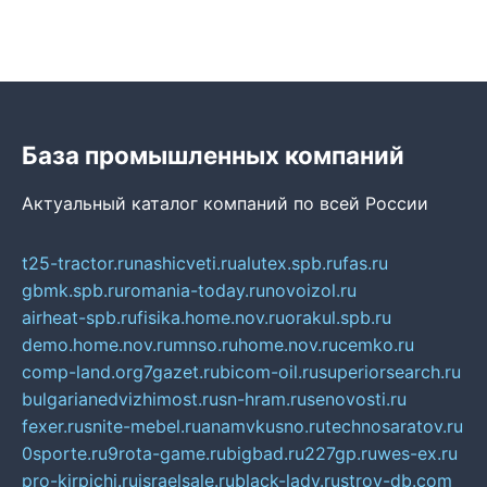
База промышленных компаний
Актуальный каталог компаний по всей России
t25-tractor.ru
nashicveti.ru
alutex.spb.ru
fas.ru
gbmk.spb.ru
romania-today.ru
novoizol.ru
airheat-spb.ru
fisika.home.nov.ru
orakul.spb.ru
demo.home.nov.ru
mnso.ru
home.nov.ru
cemko.ru
comp-land.org
7gazet.ru
bicom-oil.ru
superiorsearch.ru
bulgarianedvizhimost.ru
sn-hram.ru
senovosti.ru
fexer.ru
snite-mebel.ru
anamvkusno.ru
technosaratov.ru
0sporte.ru
9rota-game.ru
bigbad.ru
227gp.ru
wes-ex.ru
pro-kirpichi.ru
israelsale.ru
black-lady.ru
stroy-db.com