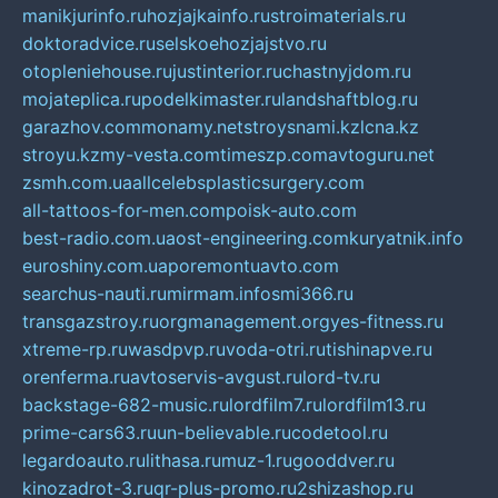
manikjurinfo.ru
hozjajkainfo.ru
stroimaterials.ru
doktoradvice.ru
selskoehozjajstvo.ru
otopleniehouse.ru
justinterior.ru
chastnyjdom.ru
mojateplica.ru
podelkimaster.ru
landshaftblog.ru
garazhov.com
monamy.net
stroysnami.kz
lcna.kz
stroyu.kz
my-vesta.com
timeszp.com
avtoguru.net
zsmh.com.ua
allcelebsplasticsurgery.com
all-tattoos-for-men.com
poisk-auto.com
best-radio.com.ua
ost-engineering.com
kuryatnik.info
euroshiny.com.ua
poremontuavto.com
searchus-nauti.ru
mirmam.info
smi366.ru
transgazstroy.ru
orgmanagement.org
yes-fitness.ru
xtreme-rp.ru
wasdpvp.ru
voda-otri.ru
tishinapve.ru
orenferma.ru
avtoservis-avgust.ru
lord-tv.ru
backstage-682-music.ru
lordfilm7.ru
lordfilm13.ru
prime-cars63.ru
un-believable.ru
codetool.ru
legardoauto.ru
lithasa.ru
muz-1.ru
gooddver.ru
kinozadrot-3.ru
qr-plus-promo.ru
2shizashop.ru