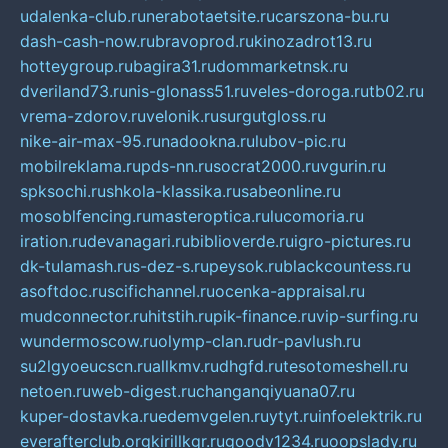
udalenka-club.ru
nerabotaetsite.ru
carszona-bu.ru
dash-cash-now.ru
bravoprod.ru
kinozadrot13.ru
hotteygroup.ru
bagira31.ru
dommarketnsk.ru
dveriland73.ru
nis-glonass51.ru
veles-doroga.ru
tb02.ru
vrema-zdorov.ru
velonik.ru
surgutgloss.ru
nike-air-max-95.ru
nadookna.ru
lubov-pic.ru
mobilreklama.ru
pds-nn.ru
socrat2000.ru
vgurin.ru
spksochi.ru
shkola-klassika.ru
sabeonline.ru
mosoblfencing.ru
masteroptica.ru
lucomoria.ru
iration.ru
devanagari.ru
biblioverde.ru
igro-pictures.ru
dk-tulamash.ru
s-dez-s.ru
peysok.ru
blackcountess.ru
asoftdoc.ru
scifichannel.ru
ocenka-appraisal.ru
mudconnector.ru
hitstih.ru
pik-finance.ru
vip-surfing.ru
wundermoscow.ru
olymp-clan.ru
dr-pavlush.ru
su2lgyoeucscn.ru
allkmv.ru
dhgfd.ru
tesotomeshell.ru
netoen.ru
web-digest.ru
changanqiyuana07.ru
kuper-dostavka.ru
edemvgelen.ru
ytyt.ru
infoelektrik.ru
everafterclub.org
kirillkgr.ru
goodv1234.ru
oopslady.ru