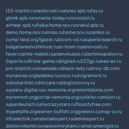
t25-tractor.ru
nashicveti.ru
alutex.spb.ru
fas.ru
gbmk.spb.ru
romania-today.ru
novoizol.ru
airheat-spb.ru
fisika.home.nov.ru
orakul.spb.ru
demo.home.nov.ru
mnso.ru
home.nov.ru
cemko.ru
comp-land.org
7gazet.ru
bicom-oil.ru
superiorsearch.ru
bulgarianedvizhimost.ru
sn-hram.ru
senovosti.ru
fexer.ru
snite-mebel.ru
anamvkusno.ru
technosaratov.ru
0sporte.ru
9rota-game.ru
bigbad.ru
227gp.ru
wes-ex.ru
pro-kirpichi.ru
israelsale.ru
black-lady.ru
stroy-db.com
mynances.org
ladalike.ru
zozor.ru
dvigremont.ru
odnokartinki.ru
htccare.ru
blogizotovoy.ru
oysters-digital.ru
o-remonte.org
remontdoma.com
myremont.org
portal-remonta.org
vyitikho.ru
mirjon.ru
superdeutsch.ru
mycrazystars.ru
filosofyfree.com
mypetslife.org
warren-buffett.org
greleon.com
sp-or.ru
infoelectrik.ru
materialexpert.ru
detkiexpert.ru
doktorvilechit.ru
vsesvoimirykami.ru
instrumentgid.ru