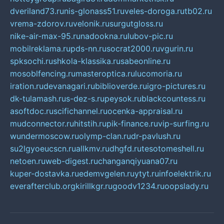
dveriland73.ru
nis-glonass51.ru
veles-doroga.ru
tb02.ru
vrema-zdorov.ru
velonik.ru
surgutgloss.ru
nike-air-max-95.ru
nadookna.ru
lubov-pic.ru
mobilreklama.ru
pds-nn.ru
socrat2000.ru
vgurin.ru
spksochi.ru
shkola-klassika.ru
sabeonline.ru
mosoblfencing.ru
masteroptica.ru
lucomoria.ru
iration.ru
devanagari.ru
biblioverde.ru
igro-pictures.ru
dk-tulamash.ru
s-dez-s.ru
peysok.ru
blackcountess.ru
asoftdoc.ru
scifichannel.ru
ocenka-appraisal.ru
mudconnector.ru
hitstih.ru
pik-finance.ru
vip-surfing.ru
wundermoscow.ru
olymp-clan.ru
dr-pavlush.ru
su2lgyoeucscn.ru
allkmv.ru
dhgfd.ru
tesotomeshell.ru
netoen.ru
web-digest.ru
changanqiyuana07.ru
kuper-dostavka.ru
edemvgelen.ru
ytyt.ru
infoelektrik.ru
everafterclub.org
kirillkgr.ru
goodv1234.ru
oopslady.ru