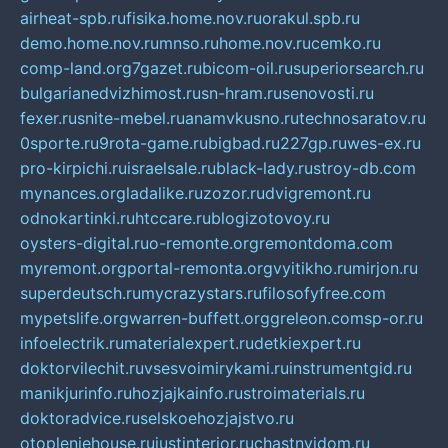
airheat-spb.ru
fisika.home.nov.ru
orakul.spb.ru
demo.home.nov.ru
mnso.ru
home.nov.ru
cemko.ru
comp-land.org
7gazet.ru
bicom-oil.ru
superiorsearch.ru
bulgarianedvizhimost.ru
sn-hram.ru
senovosti.ru
fexer.ru
snite-mebel.ru
anamvkusno.ru
technosaratov.ru
0sporte.ru
9rota-game.ru
bigbad.ru
227gp.ru
wes-ex.ru
pro-kirpichi.ru
israelsale.ru
black-lady.ru
stroy-db.com
mynances.org
ladalike.ru
zozor.ru
dvigremont.ru
odnokartinki.ru
htccare.ru
blogizotovoy.ru
oysters-digital.ru
o-remonte.org
remontdoma.com
myremont.org
portal-remonta.org
vyitikho.ru
mirjon.ru
superdeutsch.ru
mycrazystars.ru
filosofyfree.com
mypetslife.org
warren-buffett.org
greleon.com
sp-or.ru
infoelectrik.ru
materialexpert.ru
detkiexpert.ru
doktorvilechit.ru
vsesvoimirykami.ru
instrumentgid.ru
manikjurinfo.ru
hozjajkainfo.ru
stroimaterials.ru
doktoradvice.ru
selskoehozjajstvo.ru
otopleniehouse.ru
justinterior.ru
chastnyjdom.ru