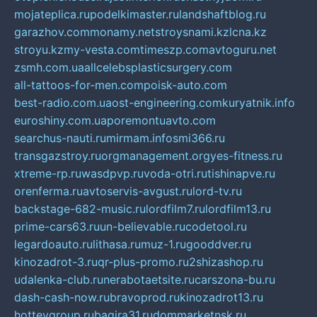
mojateplica.ru
podelkimaster.ru
landshaftblog.ru
garazhov.com
monamy.net
stroysnami.kz
lcna.kz
stroyu.kz
my-vesta.com
timeszp.com
avtoguru.net
zsmh.com.ua
allcelebsplasticsurgery.com
all-tattoos-for-men.com
poisk-auto.com
best-radio.com.ua
ost-engineering.com
kuryatnik.info
euroshiny.com.ua
poremontuavto.com
searchus-nauti.ru
mirmam.info
smi366.ru
transgazstroy.ru
orgmanagement.org
yes-fitness.ru
xtreme-rp.ru
wasdpvp.ru
voda-otri.ru
tishinapve.ru
orenferma.ru
avtoservis-avgust.ru
lord-tv.ru
backstage-682-music.ru
lordfilm7.ru
lordfilm13.ru
prime-cars63.ru
un-believable.ru
codetool.ru
legardoauto.ru
lithasa.ru
muz-1.ru
gooddver.ru
kinozadrot-3.ru
qr-plus-promo.ru
2shizashop.ru
udalenka-club.ru
nerabotaetsite.ru
carszona-bu.ru
dash-cash-now.ru
bravoprod.ru
kinozadrot13.ru
hotteygroup.ru
bagira31.ru
dommarketnsk.ru