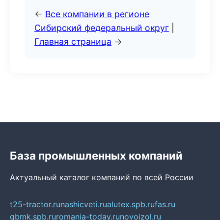
←
Все компании в регионе
Сибирский федеральный округ
|
Главная страница
→
База промышленных компаний
Актуальный каталог компаний по всей России
t25-tractor.ru
nashicveti.ru
alutex.spb.ru
fas.ru
gbmk.spb.ru
romania-today.ru
novoizol.ru