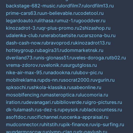
backstage-682-music.ru
lordfilm7.ru
lordfilm13.ru
prime-cars63.ru
un-believable.ru
codetool.ru
legardoauto.ru
lithasa.ru
muz-1.ru
gooddver.ru
kinozadrot-3.ru
qr-plus-promo.ru
2shizashop.ru
udalenka-club.ru
nerabotaetsite.ru
carszona-bu.ru
dash-cash-now.ru
bravoprod.ru
kinozadrot13.ru
hotteygroup.ru
bagira31.ru
dommarketnsk.ru
dveriland73.ru
nis-glonass51.ru
veles-doroga.ru
tb02.ru
vrema-zdorov.ru
velonik.ru
surgutgloss.ru
nike-air-max-95.ru
nadookna.ru
lubov-pic.ru
mobilreklama.ru
pds-nn.ru
socrat2000.ru
vgurin.ru
spksochi.ru
shkola-klassika.ru
sabeonline.ru
mosoblfencing.ru
masteroptica.ru
lucomoria.ru
iration.ru
devanagari.ru
biblioverde.ru
igro-pictures.ru
dk-tulamash.ru
s-dez-s.ru
peysok.ru
blackcountess.ru
asoftdoc.ru
scifichannel.ru
ocenka-appraisal.ru
mudconnector.ru
hitstih.ru
pik-finance.ru
vip-surfing.ru
wundermoscow.ru
olymp-clan.ru
dr-pavlush.ru