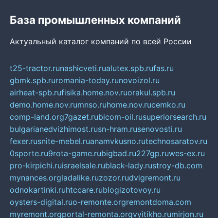
База промышленных компаний
Актуальный каталог компаний по всей России
t25-tractor.ru
nashicveti.ru
alutex.spb.ru
fas.ru
gbmk.spb.ru
romania-today.ru
novoizol.ru
airheat-spb.ru
fisika.home.nov.ru
orakul.spb.ru
demo.home.nov.ru
mnso.ru
home.nov.ru
cemko.ru
comp-land.org
7gazet.ru
bicom-oil.ru
superiorsearch.ru
bulgarianedvizhimost.ru
sn-hram.ru
senovosti.ru
fexer.ru
snite-mebel.ru
anamvkusno.ru
technosaratov.ru
0sporte.ru
9rota-game.ru
bigbad.ru
227gp.ru
wes-ex.ru
pro-kirpichi.ru
israelsale.ru
black-lady.ru
stroy-db.com
mynances.org
ladalike.ru
zozor.ru
dvigremont.ru
odnokartinki.ru
htccare.ru
blogizotovoy.ru
oysters-digital.ru
o-remonte.org
remontdoma.com
myremont.org
portal-remonta.org
vyitikho.ru
mirjon.ru