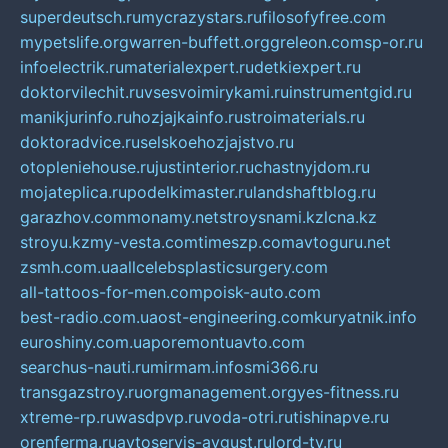
superdeutsch.ru
mycrazystars.ru
filosofyfree.com
mypetslife.org
warren-buffett.org
greleon.com
sp-or.ru
infoelectrik.ru
materialexpert.ru
detkiexpert.ru
doktorvilechit.ru
vsesvoimirykami.ru
instrumentgid.ru
manikjurinfo.ru
hozjajkainfo.ru
stroimaterials.ru
doktoradvice.ru
selskoehozjajstvo.ru
otopleniehouse.ru
justinterior.ru
chastnyjdom.ru
mojateplica.ru
podelkimaster.ru
landshaftblog.ru
garazhov.com
monamy.net
stroysnami.kz
lcna.kz
stroyu.kz
my-vesta.com
timeszp.com
avtoguru.net
zsmh.com.ua
allcelebsplasticsurgery.com
all-tattoos-for-men.com
poisk-auto.com
best-radio.com.ua
ost-engineering.com
kuryatnik.info
euroshiny.com.ua
poremontuavto.com
searchus-nauti.ru
mirmam.info
smi366.ru
transgazstroy.ru
orgmanagement.org
yes-fitness.ru
xtreme-rp.ru
wasdpvp.ru
voda-otri.ru
tishinapve.ru
orenferma.ru
avtoservis-avgust.ru
lord-tv.ru