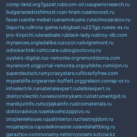
comp-land.org
7gazet.ru
bicom-oil.ru
superiorsearch.ru
bulgarianedvizhimost.ru
sn-hram.ru
senovosti.ru
fexer.ru
snite-mebel.ru
anamvkusno.ru
technosaratov.ru
0sporte.ru
9rota-game.ru
bigbad.ru
227gp.ru
wes-ex.ru
pro-kirpichi.ru
israelsale.ru
black-lady.ru
stroy-db.com
mynances.org
ladalike.ru
zozor.ru
dvigremont.ru
odnokartinki.ru
htccare.ru
blogizotovoy.ru
oysters-digital.ru
o-remonte.org
remontdoma.com
myremont.org
portal-remonta.org
vyitikho.ru
mirjon.ru
superdeutsch.ru
mycrazystars.ru
filosofyfree.com
mypetslife.org
warren-buffett.org
greleon.com
sp-or.ru
infoelectrik.ru
materialexpert.ru
detkiexpert.ru
doktorvilechit.ru
vsesvoimirykami.ru
instrumentgid.ru
manikjurinfo.ru
hozjajkainfo.ru
stroimaterials.ru
doktoradvice.ru
selskoehozjajstvo.ru
otopleniehouse.ru
justinterior.ru
chastnyjdom.ru
mojateplica.ru
podelkimaster.ru
landshaftblog.ru
garazhov.com
monamy.net
stroysnami.kz
lcna.kz