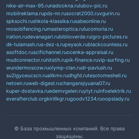
nike-air-max-95.ru
nadookna.ru
lubov-pic.ru
mobilreklama.ru
pds-nn.ru
socrat2000.ru
vgurin.ru
spksochi.ru
shkola-klassika.ru
sabeonline.ru
mosoblfencing.ru
masteroptica.ru
lucomoria.ru
iration.ru
devanagari.ru
biblioverde.ru
igro-pictures.ru
dk-tulamash.ru
s-dez-s.ru
peysok.ru
blackcountess.ru
asoftdoc.ru
scifichannel.ru
ocenka-appraisal.ru
mudconnector.ru
hitstih.ru
pik-finance.ru
vip-surfing.ru
wundermoscow.ru
olymp-clan.ru
dr-pavlush.ru
su2lgyoeucscn.ru
allkmv.ru
dhgfd.ru
tesotomeshell.ru
netoen.ru
web-digest.ru
changanqiyuana07.ru
kuper-dostavka.ru
edemvgelen.ru
ytyt.ru
infoelektrik.ru
everafterclub.org
kirillkgr.ru
goodv1234.ru
oopslady.ru
© База промышленных компаний. Все права
защищены.