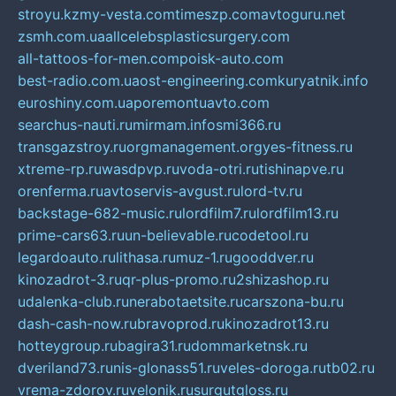
stroyu.kz
my-vesta.com
timeszp.com
avtoguru.net
zsmh.com.ua
allcelebsplasticsurgery.com
all-tattoos-for-men.com
poisk-auto.com
best-radio.com.ua
ost-engineering.com
kuryatnik.info
euroshiny.com.ua
poremontuavto.com
searchus-nauti.ru
mirmam.info
smi366.ru
transgazstroy.ru
orgmanagement.org
yes-fitness.ru
xtreme-rp.ru
wasdpvp.ru
voda-otri.ru
tishinapve.ru
orenferma.ru
avtoservis-avgust.ru
lord-tv.ru
backstage-682-music.ru
lordfilm7.ru
lordfilm13.ru
prime-cars63.ru
un-believable.ru
codetool.ru
legardoauto.ru
lithasa.ru
muz-1.ru
gooddver.ru
kinozadrot-3.ru
qr-plus-promo.ru
2shizashop.ru
udalenka-club.ru
nerabotaetsite.ru
carszona-bu.ru
dash-cash-now.ru
bravoprod.ru
kinozadrot13.ru
hotteygroup.ru
bagira31.ru
dommarketnsk.ru
dveriland73.ru
nis-glonass51.ru
veles-doroga.ru
tb02.ru
vrema-zdorov.ru
velonik.ru
surgutgloss.ru