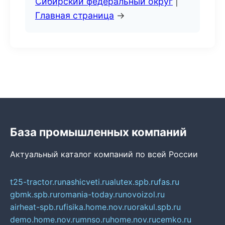
Сибирский федеральный округ
|
Главная страница
→
База промышленных компаний
Актуальный каталог компаний по всей России
t25-tractor.ru
nashicveti.ru
alutex.spb.ru
fas.ru
gbmk.spb.ru
romania-today.ru
novoizol.ru
airheat-spb.ru
fisika.home.nov.ru
orakul.spb.ru
demo.home.nov.ru
mnso.ru
home.nov.ru
cemko.ru