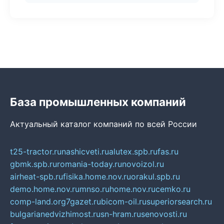
База промышленных компаний
Актуальный каталог компаний по всей России
t25-tractor.ru
nashicveti.ru
alutex.spb.ru
fas.ru
gbmk.spb.ru
romania-today.ru
novoizol.ru
airheat-spb.ru
fisika.home.nov.ru
orakul.spb.ru
demo.home.nov.ru
mnso.ru
home.nov.ru
cemko.ru
comp-land.org
7gazet.ru
bicom-oil.ru
superiorsearch.ru
bulgarianedvizhimost.ru
sn-hram.ru
senovosti.ru