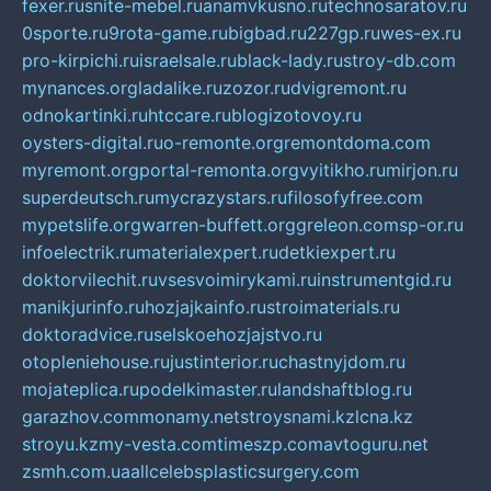
fexer.ru
snite-mebel.ru
anamvkusno.ru
technosaratov.ru
0sporte.ru
9rota-game.ru
bigbad.ru
227gp.ru
wes-ex.ru
pro-kirpichi.ru
israelsale.ru
black-lady.ru
stroy-db.com
mynances.org
ladalike.ru
zozor.ru
dvigremont.ru
odnokartinki.ru
htccare.ru
blogizotovoy.ru
oysters-digital.ru
o-remonte.org
remontdoma.com
myremont.org
portal-remonta.org
vyitikho.ru
mirjon.ru
superdeutsch.ru
mycrazystars.ru
filosofyfree.com
mypetslife.org
warren-buffett.org
greleon.com
sp-or.ru
infoelectrik.ru
materialexpert.ru
detkiexpert.ru
doktorvilechit.ru
vsesvoimirykami.ru
instrumentgid.ru
manikjurinfo.ru
hozjajkainfo.ru
stroimaterials.ru
doktoradvice.ru
selskoehozjajstvo.ru
otopleniehouse.ru
justinterior.ru
chastnyjdom.ru
mojateplica.ru
podelkimaster.ru
landshaftblog.ru
garazhov.com
monamy.net
stroysnami.kz
lcna.kz
stroyu.kz
my-vesta.com
timeszp.com
avtoguru.net
zsmh.com.ua
allcelebsplasticsurgery.com