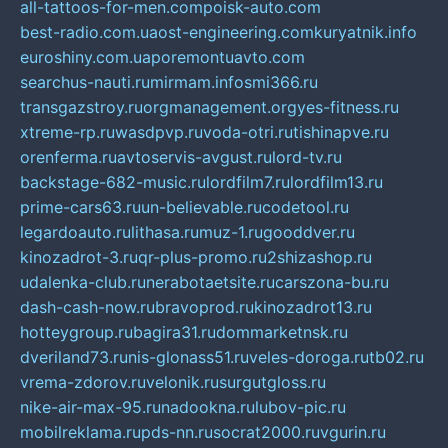
all-tattoos-for-men.com
poisk-auto.com
best-radio.com.ua
ost-engineering.com
kuryatnik.info
euroshiny.com.ua
poremontuavto.com
searchus-nauti.ru
mirmam.info
smi366.ru
transgazstroy.ru
orgmanagement.org
yes-fitness.ru
xtreme-rp.ru
wasdpvp.ru
voda-otri.ru
tishinapve.ru
orenferma.ru
avtoservis-avgust.ru
lord-tv.ru
backstage-682-music.ru
lordfilm7.ru
lordfilm13.ru
prime-cars63.ru
un-believable.ru
codetool.ru
legardoauto.ru
lithasa.ru
muz-1.ru
gooddver.ru
kinozadrot-3.ru
qr-plus-promo.ru
2shizashop.ru
udalenka-club.ru
nerabotaetsite.ru
carszona-bu.ru
dash-cash-now.ru
bravoprod.ru
kinozadrot13.ru
hotteygroup.ru
bagira31.ru
dommarketnsk.ru
dveriland73.ru
nis-glonass51.ru
veles-doroga.ru
tb02.ru
vrema-zdorov.ru
velonik.ru
surgutgloss.ru
nike-air-max-95.ru
nadookna.ru
lubov-pic.ru
mobilreklama.ru
pds-nn.ru
socrat2000.ru
vgurin.ru