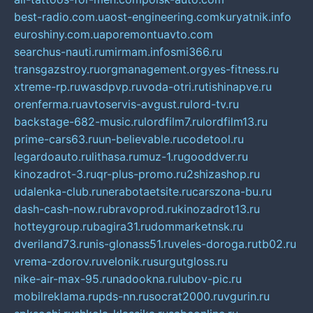
best-radio.com.ua
ost-engineering.com
kuryatnik.info
euroshiny.com.ua
poremontuavto.com
searchus-nauti.ru
mirmam.info
smi366.ru
transgazstroy.ru
orgmanagement.org
yes-fitness.ru
xtreme-rp.ru
wasdpvp.ru
voda-otri.ru
tishinapve.ru
orenferma.ru
avtoservis-avgust.ru
lord-tv.ru
backstage-682-music.ru
lordfilm7.ru
lordfilm13.ru
prime-cars63.ru
un-believable.ru
codetool.ru
legardoauto.ru
lithasa.ru
muz-1.ru
gooddver.ru
kinozadrot-3.ru
qr-plus-promo.ru
2shizashop.ru
udalenka-club.ru
nerabotaetsite.ru
carszona-bu.ru
dash-cash-now.ru
bravoprod.ru
kinozadrot13.ru
hotteygroup.ru
bagira31.ru
dommarketnsk.ru
dveriland73.ru
nis-glonass51.ru
veles-doroga.ru
tb02.ru
vrema-zdorov.ru
velonik.ru
surgutgloss.ru
nike-air-max-95.ru
nadookna.ru
lubov-pic.ru
mobilreklama.ru
pds-nn.ru
socrat2000.ru
vgurin.ru