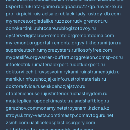
0sporte.ru
9rota-game.ru
bigbad.ru
227gp.ru
wes-ex.ru
pro-kirpichi.ru
israelsale.ru
black-lady.ru
stroy-db.com
mynances.org
ladalike.ru
zozor.ru
dvigremont.ru
odnokartinki.ru
htccare.ru
blogizotovoy.ru
oysters-digital.ru
o-remonte.org
remontdoma.com
myremont.org
portal-remonta.org
vyitikho.ru
mirjon.ru
superdeutsch.ru
mycrazystars.ru
filosofyfree.com
mypetslife.org
warren-buffett.org
greleon.com
sp-or.ru
infoelectrik.ru
materialexpert.ru
detkiexpert.ru
doktorvilechit.ru
vsesvoimirykami.ru
instrumentgid.ru
manikjurinfo.ru
hozjajkainfo.ru
stroimaterials.ru
doktoradvice.ru
selskoehozjajstvo.ru
otopleniehouse.ru
justinterior.ru
chastnyjdom.ru
mojateplica.ru
podelkimaster.ru
landshaftblog.ru
garazhov.com
monamy.net
stroysnami.kz
lcna.kz
stroyu.kz
my-vesta.com
timeszp.com
avtoguru.net
zsmh.com.ua
allcelebsplasticsurgery.com
all-tattoos-for-men.com
poisk-auto.com