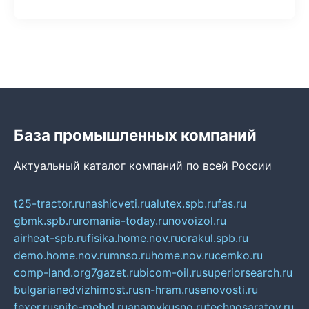
База промышленных компаний
Актуальный каталог компаний по всей России
t25-tractor.ru
nashicveti.ru
alutex.spb.ru
fas.ru
gbmk.spb.ru
romania-today.ru
novoizol.ru
airheat-spb.ru
fisika.home.nov.ru
orakul.spb.ru
demo.home.nov.ru
mnso.ru
home.nov.ru
cemko.ru
comp-land.org
7gazet.ru
bicom-oil.ru
superiorsearch.ru
bulgarianedvizhimost.ru
sn-hram.ru
senovosti.ru
fexer.ru
snite-mebel.ru
anamvkusno.ru
technosaratov.ru