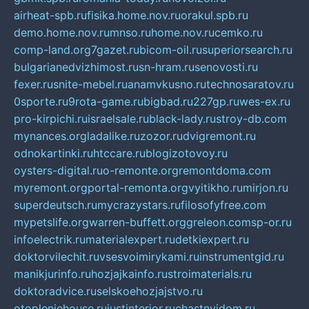
airheat-spb.ru
fisika.home.nov.ru
orakul.spb.ru
demo.home.nov.ru
mnso.ru
home.nov.ru
cemko.ru
comp-land.org
7gazet.ru
bicom-oil.ru
superiorsearch.ru
bulgarianedvizhimost.ru
sn-hram.ru
senovosti.ru
fexer.ru
snite-mebel.ru
anamvkusno.ru
technosaratov.ru
0sporte.ru
9rota-game.ru
bigbad.ru
227gp.ru
wes-ex.ru
pro-kirpichi.ru
israelsale.ru
black-lady.ru
stroy-db.com
mynances.org
ladalike.ru
zozor.ru
dvigremont.ru
odnokartinki.ru
htccare.ru
blogizotovoy.ru
oysters-digital.ru
o-remonte.org
remontdoma.com
myremont.org
portal-remonta.org
vyitikho.ru
mirjon.ru
superdeutsch.ru
mycrazystars.ru
filosofyfree.com
mypetslife.org
warren-buffett.org
greleon.com
sp-or.ru
infoelectrik.ru
materialexpert.ru
detkiexpert.ru
doktorvilechit.ru
vsesvoimirykami.ru
instrumentgid.ru
manikjurinfo.ru
hozjajkainfo.ru
stroimaterials.ru
doktoradvice.ru
selskoehozjajstvo.ru
otopleniehouse.ru
justinterior.ru
chastnyjdom.ru