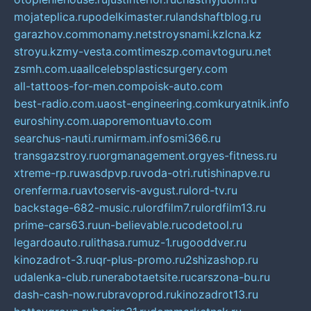
mojateplica.ru
podelkimaster.ru
landshaftblog.ru
garazhov.com
monamy.net
stroysnami.kz
lcna.kz
stroyu.kz
my-vesta.com
timeszp.com
avtoguru.net
zsmh.com.ua
allcelebsplasticsurgery.com
all-tattoos-for-men.com
poisk-auto.com
best-radio.com.ua
ost-engineering.com
kuryatnik.info
euroshiny.com.ua
poremontuavto.com
searchus-nauti.ru
mirmam.info
smi366.ru
transgazstroy.ru
orgmanagement.org
yes-fitness.ru
xtreme-rp.ru
wasdpvp.ru
voda-otri.ru
tishinapve.ru
orenferma.ru
avtoservis-avgust.ru
lord-tv.ru
backstage-682-music.ru
lordfilm7.ru
lordfilm13.ru
prime-cars63.ru
un-believable.ru
codetool.ru
legardoauto.ru
lithasa.ru
muz-1.ru
gooddver.ru
kinozadrot-3.ru
qr-plus-promo.ru
2shizashop.ru
udalenka-club.ru
nerabotaetsite.ru
carszona-bu.ru
dash-cash-now.ru
bravoprod.ru
kinozadrot13.ru