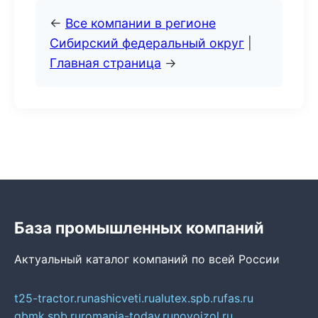
←
Все компании в регионе
Сибирский федеральный округ
|
Главная страница
→
База промышленных компаний
Актуальный каталог компаний по всей России
t25-tractor.ru
nashicveti.ru
alutex.spb.ru
fas.ru
gbmk.spb.ru
romania-today.ru
novoizol.ru