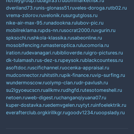
hotteygroup.ru
bagira31.ru
dommarketnsk.ru
dveriland73.ru
nis-glonass51.ru
veles-doroga.ru
tb02.ru
vrema-zdorov.ru
velonik.ru
surgutgloss.ru
nike-air-max-95.ru
nadookna.ru
lubov-pic.ru
mobilreklama.ru
pds-nn.ru
socrat2000.ru
vgurin.ru
spksochi.ru
shkola-klassika.ru
sabeonline.ru
mosoblfencing.ru
masteroptica.ru
lucomoria.ru
iration.ru
devanagari.ru
biblioverde.ru
igro-pictures.ru
dk-tulamash.ru
s-dez-s.ru
peysok.ru
blackcountess.ru
asoftdoc.ru
scifichannel.ru
ocenka-appraisal.ru
mudconnector.ru
hitstih.ru
pik-finance.ru
vip-surfing.ru
wundermoscow.ru
olymp-clan.ru
dr-pavlush.ru
su2lgyoeucscn.ru
allkmv.ru
dhgfd.ru
tesotomeshell.ru
netoen.ru
web-digest.ru
changanqiyuana07.ru
kuper-dostavka.ru
edemvgelen.ru
ytyt.ru
infoelektrik.ru
everafterclub.org
kirillkgr.ru
goodv1234.ru
oopslady.ru