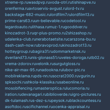
xtreme-rp.ru
wasdpvp.ru
voda-otri.ru
tishinapve.ru
orenferma.ru
avtoservis-avgust.ru
lord-tv.ru
backstage-682-music.ru
lordfilm7.ru
lordfilm13.ru
prime-cars63.ru
un-believable.ru
codetool.ru
legardoauto.ru
lithasa.ru
muz-1.ru
gooddver.ru
kinozadrot-3.ru
qr-plus-promo.ru
2shizashop.ru
udalenka-club.ru
nerabotaetsite.ru
carszona-bu.ru
dash-cash-now.ru
bravoprod.ru
kinozadrot13.ru
hotteygroup.ru
bagira31.ru
dommarketnsk.ru
dveriland73.ru
nis-glonass51.ru
veles-doroga.ru
tb02.ru
vrema-zdorov.ru
velonik.ru
surgutgloss.ru
nike-air-max-95.ru
nadookna.ru
lubov-pic.ru
mobilreklama.ru
pds-nn.ru
socrat2000.ru
vgurin.ru
spksochi.ru
shkola-klassika.ru
sabeonline.ru
mosoblfencing.ru
masteroptica.ru
lucomoria.ru
iration.ru
devanagari.ru
biblioverde.ru
igro-pictures.ru
dk-tulamash.ru
s-dez-s.ru
peysok.ru
blackcountess.ru
asoftdoc.ru
scifichannel.ru
ocenka-appraisal.ru