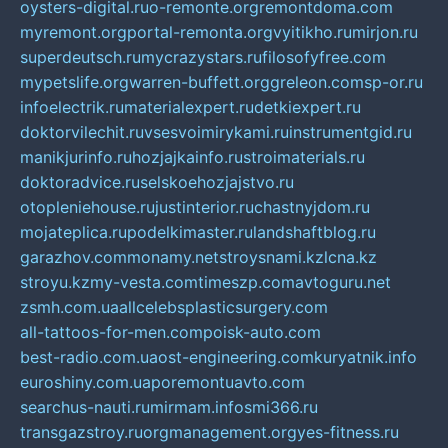
oysters-digital.ru
o-remonte.org
remontdoma.com
myremont.org
portal-remonta.org
vyitikho.ru
mirjon.ru
superdeutsch.ru
mycrazystars.ru
filosofyfree.com
mypetslife.org
warren-buffett.org
greleon.com
sp-or.ru
infoelectrik.ru
materialexpert.ru
detkiexpert.ru
doktorvilechit.ru
vsesvoimirykami.ru
instrumentgid.ru
manikjurinfo.ru
hozjajkainfo.ru
stroimaterials.ru
doktoradvice.ru
selskoehozjajstvo.ru
otopleniehouse.ru
justinterior.ru
chastnyjdom.ru
mojateplica.ru
podelkimaster.ru
landshaftblog.ru
garazhov.com
monamy.net
stroysnami.kz
lcna.kz
stroyu.kz
my-vesta.com
timeszp.com
avtoguru.net
zsmh.com.ua
allcelebsplasticsurgery.com
all-tattoos-for-men.com
poisk-auto.com
best-radio.com.ua
ost-engineering.com
kuryatnik.info
euroshiny.com.ua
poremontuavto.com
searchus-nauti.ru
mirmam.info
smi366.ru
transgazstroy.ru
orgmanagement.org
yes-fitness.ru