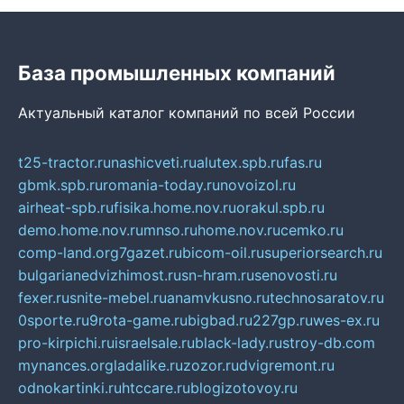
База промышленных компаний
Актуальный каталог компаний по всей России
t25-tractor.ru
nashicveti.ru
alutex.spb.ru
fas.ru
gbmk.spb.ru
romania-today.ru
novoizol.ru
airheat-spb.ru
fisika.home.nov.ru
orakul.spb.ru
demo.home.nov.ru
mnso.ru
home.nov.ru
cemko.ru
comp-land.org
7gazet.ru
bicom-oil.ru
superiorsearch.ru
bulgarianedvizhimost.ru
sn-hram.ru
senovosti.ru
fexer.ru
snite-mebel.ru
anamvkusno.ru
technosaratov.ru
0sporte.ru
9rota-game.ru
bigbad.ru
227gp.ru
wes-ex.ru
pro-kirpichi.ru
israelsale.ru
black-lady.ru
stroy-db.com
mynances.org
ladalike.ru
zozor.ru
dvigremont.ru
odnokartinki.ru
htccare.ru
blogizotovoy.ru