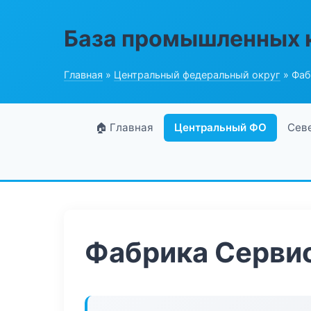
База промышленных 
Главная
»
Центральный федеральный округ
» Фаб
🏠 Главная
Центральный ФО
Сев
Фабрика Серви