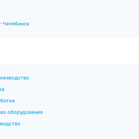
— Челябинск
роизводство
ка
ботка
во оборудования
зводство