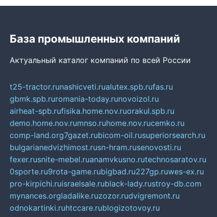
База промышленных компаний
Актуальный каталог компаний по всей России
t25-tractor.ru
nashicveti.ru
alutex.spb.ru
fas.ru
gbmk.spb.ru
romania-today.ru
novoizol.ru
airheat-spb.ru
fisika.home.nov.ru
orakul.spb.ru
demo.home.nov.ru
mnso.ru
home.nov.ru
cemko.ru
comp-land.org
7gazet.ru
bicom-oil.ru
superiorsearch.ru
bulgarianedvizhimost.ru
sn-hram.ru
senovosti.ru
fexer.ru
snite-mebel.ru
anamvkusno.ru
technosaratov.ru
0sporte.ru
9rota-game.ru
bigbad.ru
227gp.ru
wes-ex.ru
pro-kirpichi.ru
israelsale.ru
black-lady.ru
stroy-db.com
mynances.org
ladalike.ru
zozor.ru
dvigremont.ru
odnokartinki.ru
htccare.ru
blogizotovoy.ru