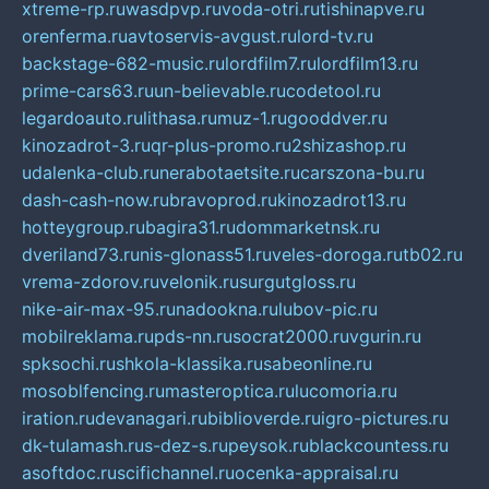
xtreme-rp.ru
wasdpvp.ru
voda-otri.ru
tishinapve.ru
orenferma.ru
avtoservis-avgust.ru
lord-tv.ru
backstage-682-music.ru
lordfilm7.ru
lordfilm13.ru
prime-cars63.ru
un-believable.ru
codetool.ru
legardoauto.ru
lithasa.ru
muz-1.ru
gooddver.ru
kinozadrot-3.ru
qr-plus-promo.ru
2shizashop.ru
udalenka-club.ru
nerabotaetsite.ru
carszona-bu.ru
dash-cash-now.ru
bravoprod.ru
kinozadrot13.ru
hotteygroup.ru
bagira31.ru
dommarketnsk.ru
dveriland73.ru
nis-glonass51.ru
veles-doroga.ru
tb02.ru
vrema-zdorov.ru
velonik.ru
surgutgloss.ru
nike-air-max-95.ru
nadookna.ru
lubov-pic.ru
mobilreklama.ru
pds-nn.ru
socrat2000.ru
vgurin.ru
spksochi.ru
shkola-klassika.ru
sabeonline.ru
mosoblfencing.ru
masteroptica.ru
lucomoria.ru
iration.ru
devanagari.ru
biblioverde.ru
igro-pictures.ru
dk-tulamash.ru
s-dez-s.ru
peysok.ru
blackcountess.ru
asoftdoc.ru
scifichannel.ru
ocenka-appraisal.ru