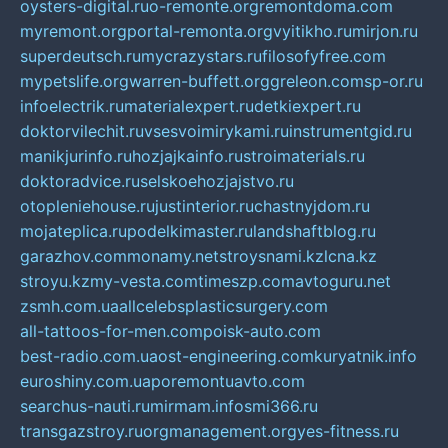
oysters-digital.ru
o-remonte.org
remontdoma.com
myremont.org
portal-remonta.org
vyitikho.ru
mirjon.ru
superdeutsch.ru
mycrazystars.ru
filosofyfree.com
mypetslife.org
warren-buffett.org
greleon.com
sp-or.ru
infoelectrik.ru
materialexpert.ru
detkiexpert.ru
doktorvilechit.ru
vsesvoimirykami.ru
instrumentgid.ru
manikjurinfo.ru
hozjajkainfo.ru
stroimaterials.ru
doktoradvice.ru
selskoehozjajstvo.ru
otopleniehouse.ru
justinterior.ru
chastnyjdom.ru
mojateplica.ru
podelkimaster.ru
landshaftblog.ru
garazhov.com
monamy.net
stroysnami.kz
lcna.kz
stroyu.kz
my-vesta.com
timeszp.com
avtoguru.net
zsmh.com.ua
allcelebsplasticsurgery.com
all-tattoos-for-men.com
poisk-auto.com
best-radio.com.ua
ost-engineering.com
kuryatnik.info
euroshiny.com.ua
poremontuavto.com
searchus-nauti.ru
mirmam.info
smi366.ru
transgazstroy.ru
orgmanagement.org
yes-fitness.ru