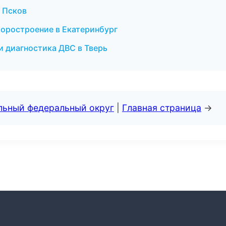
в Псков
боростроение в Екатеринбург
 и диагностика ДВС в Тверь
альный федеральный округ
|
Главная страница
→