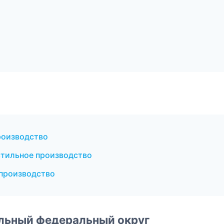
роизводство
стильное производство
производство
альный федеральный округ