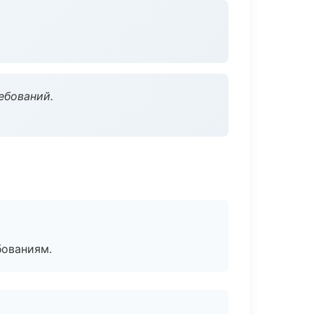
ебований.
бованиям.