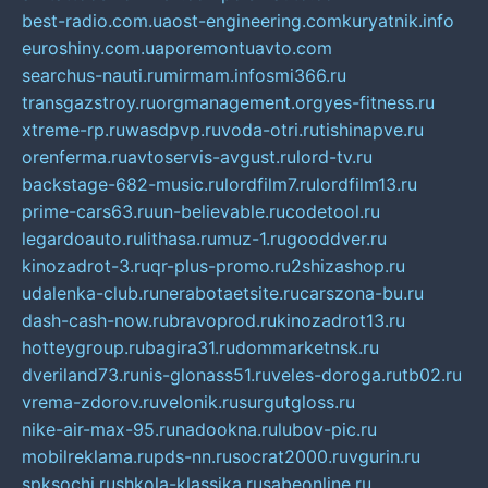
best-radio.com.ua
ost-engineering.com
kuryatnik.info
euroshiny.com.ua
poremontuavto.com
searchus-nauti.ru
mirmam.info
smi366.ru
transgazstroy.ru
orgmanagement.org
yes-fitness.ru
xtreme-rp.ru
wasdpvp.ru
voda-otri.ru
tishinapve.ru
orenferma.ru
avtoservis-avgust.ru
lord-tv.ru
backstage-682-music.ru
lordfilm7.ru
lordfilm13.ru
prime-cars63.ru
un-believable.ru
codetool.ru
legardoauto.ru
lithasa.ru
muz-1.ru
gooddver.ru
kinozadrot-3.ru
qr-plus-promo.ru
2shizashop.ru
udalenka-club.ru
nerabotaetsite.ru
carszona-bu.ru
dash-cash-now.ru
bravoprod.ru
kinozadrot13.ru
hotteygroup.ru
bagira31.ru
dommarketnsk.ru
dveriland73.ru
nis-glonass51.ru
veles-doroga.ru
tb02.ru
vrema-zdorov.ru
velonik.ru
surgutgloss.ru
nike-air-max-95.ru
nadookna.ru
lubov-pic.ru
mobilreklama.ru
pds-nn.ru
socrat2000.ru
vgurin.ru
spksochi.ru
shkola-klassika.ru
sabeonline.ru