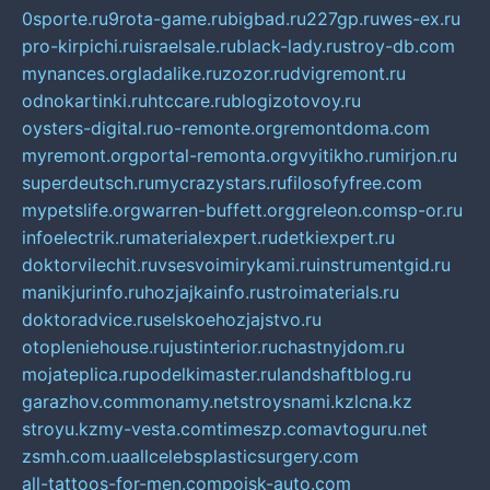
0sporte.ru
9rota-game.ru
bigbad.ru
227gp.ru
wes-ex.ru
pro-kirpichi.ru
israelsale.ru
black-lady.ru
stroy-db.com
mynances.org
ladalike.ru
zozor.ru
dvigremont.ru
odnokartinki.ru
htccare.ru
blogizotovoy.ru
oysters-digital.ru
o-remonte.org
remontdoma.com
myremont.org
portal-remonta.org
vyitikho.ru
mirjon.ru
superdeutsch.ru
mycrazystars.ru
filosofyfree.com
mypetslife.org
warren-buffett.org
greleon.com
sp-or.ru
infoelectrik.ru
materialexpert.ru
detkiexpert.ru
doktorvilechit.ru
vsesvoimirykami.ru
instrumentgid.ru
manikjurinfo.ru
hozjajkainfo.ru
stroimaterials.ru
doktoradvice.ru
selskoehozjajstvo.ru
otopleniehouse.ru
justinterior.ru
chastnyjdom.ru
mojateplica.ru
podelkimaster.ru
landshaftblog.ru
garazhov.com
monamy.net
stroysnami.kz
lcna.kz
stroyu.kz
my-vesta.com
timeszp.com
avtoguru.net
zsmh.com.ua
allcelebsplasticsurgery.com
all-tattoos-for-men.com
poisk-auto.com