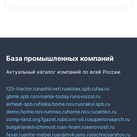
База промышленных компаний
Актуальный каталог компаний по всей России
t25-tractor.ru
nashicveti.ru
alutex.spb.ru
fas.ru
gbmk.spb.ru
romania-today.ru
novoizol.ru
airheat-spb.ru
fisika.home.nov.ru
orakul.spb.ru
demo.home.nov.ru
mnso.ru
home.nov.ru
cemko.ru
comp-land.org
7gazet.ru
bicom-oil.ru
superiorsearch.ru
bulgarianedvizhimost.ru
sn-hram.ru
senovosti.ru
fexer.ru
snite-mebel.ru
anamvkusno.ru
technosaratov.ru