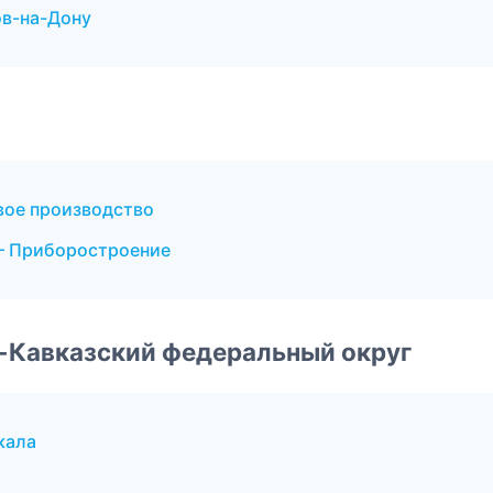
ов-на-Дону
вое производство
— Приборостроение
о-Кавказский федеральный округ
кала