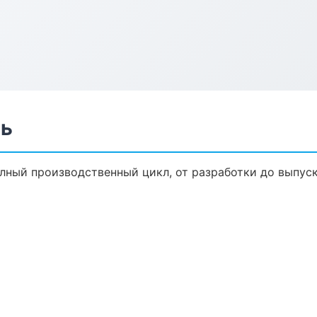
ль
олный производственный цикл, от разработки до выпус