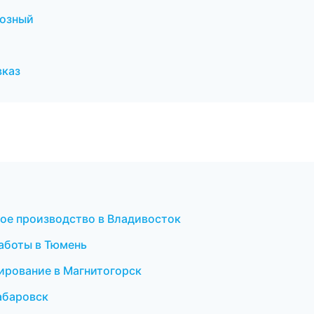
розный
вказ
ое производство в Владивосток
работы в Тюмень
ирование в Магнитогорск
абаровск