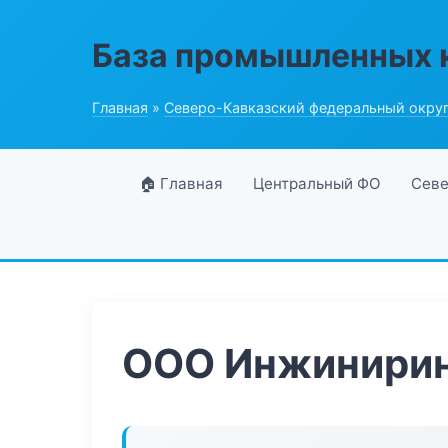
База промышленных 
Главная
»
Северо-Кавказский федеральный окру
🏠 Главная
Центральный ФО
Севе
ООО Инжинирин