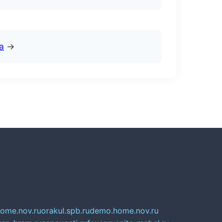
а
→
home.nov.ru
orakul.spb.ru
demo.home.nov.ru