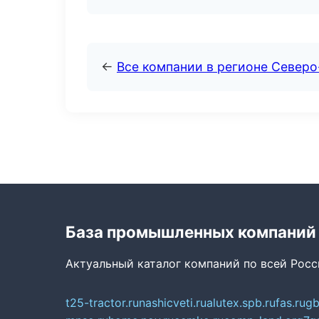
←
Все компании в регионе Северо
База промышленных компаний
Актуальный каталог компаний по всей Рос
t25-tractor.ru
nashicveti.ru
alutex.spb.ru
fas.ru
gb