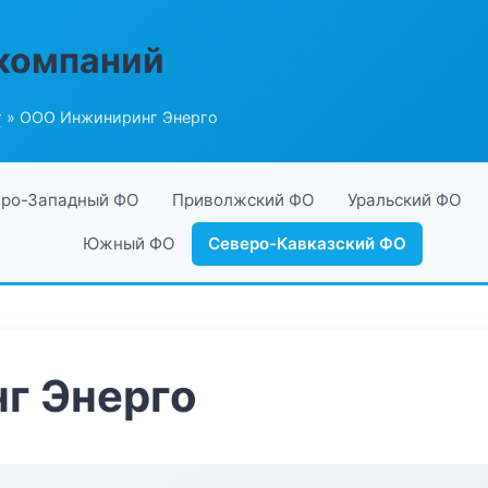
компаний
г
» ООО Инжиниринг Энерго
ро-Западный ФО
Приволжский ФО
Уральский ФО
Южный ФО
Северо-Кавказский ФО
г Энерго