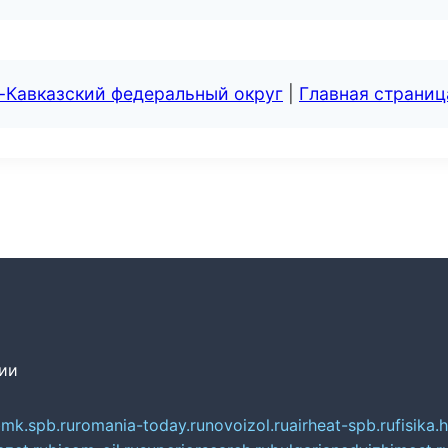
-Кавказский федеральный округ
|
Главная страниц
сии
mk.spb.ru
romania-today.ru
novoizol.ru
airheat-spb.ru
fisika.