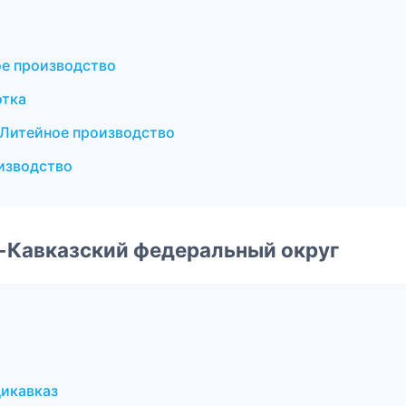
ое производство
отка
 Литейное производство
изводство
о-Кавказский федеральный округ
дикавказ