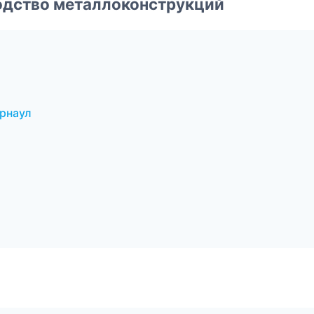
одство металлоконструкций
рнаул