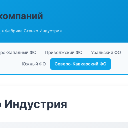
компаний
г
» Фабрика Станко Индустрия
ро-Западный ФО
Приволжский ФО
Уральский ФО
Южный ФО
Северо-Кавказский ФО
о Индустрия