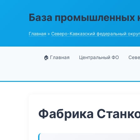
База промышленных 
Главная
»
Северо-Кавказский федеральный окру
🏠 Главная
Центральный ФО
Севе
Фабрика Станк