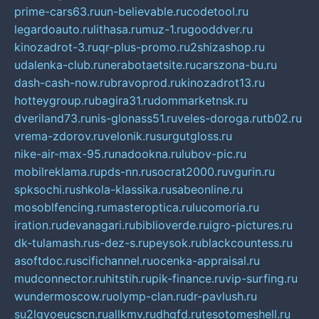
prime-cars63.ru
un-believable.ru
codetool.ru
legardoauto.ru
lithasa.ru
muz-1.ru
gooddver.ru
kinozadrot-3.ru
qr-plus-promo.ru
2shizashop.ru
udalenka-club.ru
nerabotaetsite.ru
carszona-bu.ru
dash-cash-now.ru
bravoprod.ru
kinozadrot13.ru
hotteygroup.ru
bagira31.ru
dommarketnsk.ru
dveriland73.ru
nis-glonass51.ru
veles-doroga.ru
tb02.ru
vrema-zdorov.ru
velonik.ru
surgutgloss.ru
nike-air-max-95.ru
nadookna.ru
lubov-pic.ru
mobilreklama.ru
pds-nn.ru
socrat2000.ru
vgurin.ru
spksochi.ru
shkola-klassika.ru
sabeonline.ru
mosoblfencing.ru
masteroptica.ru
lucomoria.ru
iration.ru
devanagari.ru
biblioverde.ru
igro-pictures.ru
dk-tulamash.ru
s-dez-s.ru
peysok.ru
blackcountess.ru
asoftdoc.ru
scifichannel.ru
ocenka-appraisal.ru
mudconnector.ru
hitstih.ru
pik-finance.ru
vip-surfing.ru
wundermoscow.ru
olymp-clan.ru
dr-pavlush.ru
su2lgyoeucscn.ru
allkmv.ru
dhgfd.ru
tesotomeshell.ru