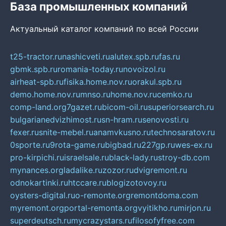
База промышленных компаний
Актуальный каталог компаний по всей России
t25-tractor.ru
nashicveti.ru
alutex.spb.ru
fas.ru
gbmk.spb.ru
romania-today.ru
novoizol.ru
airheat-spb.ru
fisika.home.nov.ru
orakul.spb.ru
demo.home.nov.ru
mnso.ru
home.nov.ru
cemko.ru
comp-land.org
7gazet.ru
bicom-oil.ru
superiorsearch.ru
bulgarianedvizhimost.ru
sn-hram.ru
senovosti.ru
fexer.ru
snite-mebel.ru
anamvkusno.ru
technosaratov.ru
0sporte.ru
9rota-game.ru
bigbad.ru
227gp.ru
wes-ex.ru
pro-kirpichi.ru
israelsale.ru
black-lady.ru
stroy-db.com
mynances.org
ladalike.ru
zozor.ru
dvigremont.ru
odnokartinki.ru
htccare.ru
blogizotovoy.ru
oysters-digital.ru
o-remonte.org
remontdoma.com
myremont.org
portal-remonta.org
vyitikho.ru
mirjon.ru
superdeutsch.ru
mycrazystars.ru
filosofyfree.com