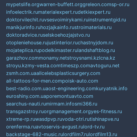
mypetslife.org
warren-buffett.org
greleon.com
sp-or.ru
infoelectrik.ru
materialexpert.ru
detkiexpert.ru
doktorvilechit.ru
vsesvoimirykami.ru
instrumentgid.ru
manikjurinfo.ru
hozjajkainfo.ru
stroimaterials.ru
doktoradvice.ru
selskoehozjajstvo.ru
otopleniehouse.ru
justinterior.ru
chastnyjdom.ru
mojateplica.ru
podelkimaster.ru
landshaftblog.ru
garazhov.com
monamy.net
stroysnami.kz
lcna.kz
stroyu.kz
my-vesta.com
timeszp.com
avtoguru.net
zsmh.com.ua
allcelebsplasticsurgery.com
all-tattoos-for-men.com
poisk-auto.com
best-radio.com.ua
ost-engineering.com
kuryatnik.info
euroshiny.com.ua
poremontuavto.com
searchus-nauti.ru
mirmam.info
smi366.ru
transgazstroy.ru
orgmanagement.org
yes-fitness.ru
xtreme-rp.ru
wasdpvp.ru
voda-otri.ru
tishinapve.ru
orenferma.ru
avtoservis-avgust.ru
lord-tv.ru
backstage-682-music.ru
lordfilm7.ru
lordfilm13.ru