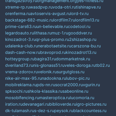
transgazstroy.ru
orgmanagement.org
yes-fitness.ru
xtreme-rp.ru
wasdpvp.ru
voda-otri.ru
tishinapve.ru
orenferma.ru
avtoservis-avgust.ru
lord-tv.ru
backstage-682-music.ru
lordfilm7.ru
lordfilm13.ru
prime-cars63.ru
un-believable.ru
codetool.ru
legardoauto.ru
lithasa.ru
muz-1.ru
gooddver.ru
kinozadrot-3.ru
qr-plus-promo.ru
2shizashop.ru
udalenka-club.ru
nerabotaetsite.ru
carszona-bu.ru
dash-cash-now.ru
bravoprod.ru
kinozadrot13.ru
hotteygroup.ru
bagira31.ru
dommarketnsk.ru
dveriland73.ru
nis-glonass51.ru
veles-doroga.ru
tb02.ru
vrema-zdorov.ru
velonik.ru
surgutgloss.ru
nike-air-max-95.ru
nadookna.ru
lubov-pic.ru
mobilreklama.ru
pds-nn.ru
socrat2000.ru
vgurin.ru
spksochi.ru
shkola-klassika.ru
sabeonline.ru
mosoblfencing.ru
masteroptica.ru
lucomoria.ru
iration.ru
devanagari.ru
biblioverde.ru
igro-pictures.ru
dk-tulamash.ru
s-dez-s.ru
peysok.ru
blackcountess.ru