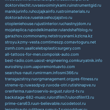
doktorvilechit.ru
vsesvoimirykami.ru
instrumentgid.ru
manikjurinfo.ru
hozjajkainfo.ru
stroimaterials.ru
doktoradvice.ru
selskoehozjajstvo.ru
otopleniehouse.ru
justinterior.ru
chastnyjdom.ru
mojateplica.ru
podelkimaster.ru
landshaftblog.ru
garazhov.com
monamy.net
stroysnami.kz
lcna.kz
stroyu.kz
my-vesta.com
timeszp.com
avtoguru.net
zsmh.com.ua
allcelebsplasticsurgery.com
all-tattoos-for-men.com
poisk-auto.com
best-radio.com.ua
ost-engineering.com
kuryatnik.info
euroshiny.com.ua
poremontuavto.com
searchus-nauti.ru
mirmam.info
smi366.ru
transgazstroy.ru
orgmanagement.org
yes-fitness.ru
xtreme-rp.ru
wasdpvp.ru
voda-otri.ru
tishinapve.ru
orenferma.ru
avtoservis-avgust.ru
lord-tv.ru
backstage-682-music.ru
lordfilm7.ru
lordfilm13.ru
prime-cars63.ru
un-believable.ru
codetool.ru
legardoauto.ru
lithasa.ru
muz-1.ru
gooddver.ru