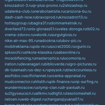
kinozadrot-3.ru
qr-plus-promo.ru
2shizashop.ru
udalenka-club.ru
nerabotaetsite.ru
carszona-bu.ru
dash-cash-now.ru
bravoprod.ru
kinozadrot13.ru
hotteygroup.ru
bagira31.ru
dommarketnsk.ru
dveriland73.ru
nis-glonass51.ru
veles-doroga.ru
tb02.ru
vrema-zdorov.ru
velonik.ru
surgutgloss.ru
nike-air-max-95.ru
nadookna.ru
lubov-pic.ru
mobilreklama.ru
pds-nn.ru
socrat2000.ru
vgurin.ru
spksochi.ru
shkola-klassika.ru
sabeonline.ru
mosoblfencing.ru
masteroptica.ru
lucomoria.ru
iration.ru
devanagari.ru
biblioverde.ru
igro-pictures.ru
dk-tulamash.ru
s-dez-s.ru
peysok.ru
blackcountess.ru
asoftdoc.ru
scifichannel.ru
ocenka-appraisal.ru
mudconnector.ru
hitstih.ru
pik-finance.ru
vip-surfing.ru
wundermoscow.ru
olymp-clan.ru
dr-pavlush.ru
su2lgyoeucscn.ru
allkmv.ru
dhgfd.ru
tesotomeshell.ru
netoen.ru
web-digest.ru
changanqiyuana07.ru