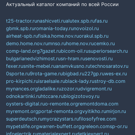
Актуальный каталог компаний по всей России
t25-tractor.ru
nashicveti.ru
alutex.spb.ru
fas.ru
gbmk.spb.ru
romania-today.ru
novoizol.ru
airheat-spb.ru
fisika.home.nov.ru
orakul.spb.ru
demo.home.nov.ru
mnso.ru
home.nov.ru
cemko.ru
comp-land.org
7gazet.ru
bicom-oil.ru
superiorsearch.ru
bulgarianedvizhimost.ru
sn-hram.ru
senovosti.ru
fexer.ru
snite-mebel.ru
anamvkusno.ru
technosaratov.ru
0sporte.ru
9rota-game.ru
bigbad.ru
227gp.ru
wes-ex.ru
pro-kirpichi.ru
israelsale.ru
black-lady.ru
stroy-db.com
mynances.org
ladalike.ru
zozor.ru
dvigremont.ru
odnokartinki.ru
htccare.ru
blogizotovoy.ru
oysters-digital.ru
o-remonte.org
remontdoma.com
myremont.org
portal-remonta.org
vyitikho.ru
mirjon.ru
superdeutsch.ru
mycrazystars.ru
filosofyfree.com
mypetslife.org
warren-buffett.org
greleon.com
sp-or.ru
infoelectrik.ru
materialexpert.ru
detkiexpert.ru