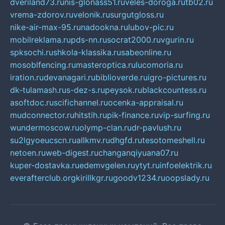
dveriland73.ru
nis-glonass51.ru
veles-doroga.ru
tb02.ru
vrema-zdorov.ru
velonik.ru
surgutgloss.ru
nike-air-max-95.ru
nadookna.ru
lubov-pic.ru
mobilreklama.ru
pds-nn.ru
socrat2000.ru
vgurin.ru
spksochi.ru
shkola-klassika.ru
sabeonline.ru
mosoblfencing.ru
masteroptica.ru
lucomoria.ru
iration.ru
devanagari.ru
biblioverde.ru
igro-pictures.ru
dk-tulamash.ru
s-dez-s.ru
peysok.ru
blackcountess.ru
asoftdoc.ru
scifichannel.ru
ocenka-appraisal.ru
mudconnector.ru
hitstih.ru
pik-finance.ru
vip-surfing.ru
wundermoscow.ru
olymp-clan.ru
dr-pavlush.ru
su2lgyoeucscn.ru
allkmv.ru
dhgfd.ru
tesotomeshell.ru
netoen.ru
web-digest.ru
changanqiyuana07.ru
kuper-dostavka.ru
edemvgelen.ru
ytyt.ru
infoelektrik.ru
everafterclub.org
kirillkgr.ru
goodv1234.ru
oopslady.ru