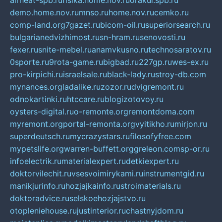
airheat-spb.ru
fisika.home.nov.ru
orakul.spb.ru
demo.home.nov.ru
mnso.ru
home.nov.ru
cemko.ru
comp-land.org
7gazet.ru
bicom-oil.ru
superiorsearch.ru
bulgarianedvizhimost.ru
sn-hram.ru
senovosti.ru
fexer.ru
snite-mebel.ru
anamvkusno.ru
technosaratov.ru
0sporte.ru
9rota-game.ru
bigbad.ru
227gp.ru
wes-ex.ru
pro-kirpichi.ru
israelsale.ru
black-lady.ru
stroy-db.com
mynances.org
ladalike.ru
zozor.ru
dvigremont.ru
odnokartinki.ru
htccare.ru
blogizotovoy.ru
oysters-digital.ru
o-remonte.org
remontdoma.com
myremont.org
portal-remonta.org
vyitikho.ru
mirjon.ru
superdeutsch.ru
mycrazystars.ru
filosofyfree.com
mypetslife.org
warren-buffett.org
greleon.com
sp-or.ru
infoelectrik.ru
materialexpert.ru
detkiexpert.ru
doktorvilechit.ru
vsesvoimirykami.ru
instrumentgid.ru
manikjurinfo.ru
hozjajkainfo.ru
stroimaterials.ru
doktoradvice.ru
selskoehozjajstvo.ru
otopleniehouse.ru
justinterior.ru
chastnyjdom.ru