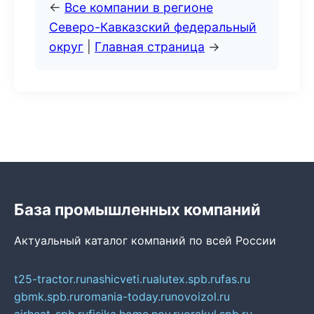
←
Все компании в регионе
Северо-Кавказский федеральный
округ
|
Главная страница
→
База промышленных компаний
Актуальный каталог компаний по всей России
t25-tractor.ru
nashicveti.ru
alutex.spb.ru
fas.ru
gbmk.spb.ru
romania-today.ru
novoizol.ru