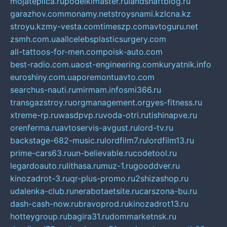
mojateplica.ru
podelkimaster.ru
landshaftblog.ru
garazhov.com
monamy.net
stroysnami.kz
lcna.kz
stroyu.kz
my-vesta.com
timeszp.com
avtoguru.net
zsmh.com.ua
allcelebsplasticsurgery.com
all-tattoos-for-men.com
poisk-auto.com
best-radio.com.ua
ost-engineering.com
kuryatnik.info
euroshiny.com.ua
poremontuavto.com
searchus-nauti.ru
mirmam.info
smi366.ru
transgazstroy.ru
orgmanagement.org
yes-fitness.ru
xtreme-rp.ru
wasdpvp.ru
voda-otri.ru
tishinapve.ru
orenferma.ru
avtoservis-avgust.ru
lord-tv.ru
backstage-682-music.ru
lordfilm7.ru
lordfilm13.ru
prime-cars63.ru
un-believable.ru
codetool.ru
legardoauto.ru
lithasa.ru
muz-1.ru
gooddver.ru
kinozadrot-3.ru
qr-plus-promo.ru
2shizashop.ru
udalenka-club.ru
nerabotaetsite.ru
carszona-bu.ru
dash-cash-now.ru
bravoprod.ru
kinozadrot13.ru
hotteygroup.ru
bagira31.ru
dommarketnsk.ru