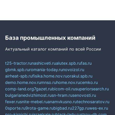
База промышленных компаний
Актуальный каталог компаний по всей России
t25-tractor.ru
nashicveti.ru
alutex.spb.ru
fas.ru
gbmk.spb.ru
romania-today.ru
novoizol.ru
airheat-spb.ru
fisika.home.nov.ru
orakul.spb.ru
demo.home.nov.ru
mnso.ru
home.nov.ru
cemko.ru
comp-land.org
7gazet.ru
bicom-oil.ru
superiorsearch.ru
bulgarianedvizhimost.ru
sn-hram.ru
senovosti.ru
fexer.ru
snite-mebel.ru
anamvkusno.ru
technosaratov.ru
0sporte.ru
9rota-game.ru
bigbad.ru
227gp.ru
wes-ex.ru
pro-kirpichi.ru
israelsale.ru
black-lady.ru
stroy-db.com