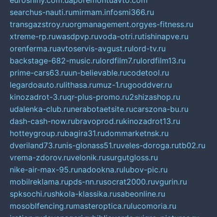
euroshiny.com.ua
poremontuavto.com
searchus-nauti.ru
mirmam.info
smi366.ru
transgazstroy.ru
orgmanagement.org
yes-fitness.ru
xtreme-rp.ru
wasdpvp.ru
voda-otri.ru
tishinapve.ru
orenferma.ru
avtoservis-avgust.ru
lord-tv.ru
backstage-682-music.ru
lordfilm7.ru
lordfilm13.ru
prime-cars63.ru
un-believable.ru
codetool.ru
legardoauto.ru
lithasa.ru
muz-1.ru
gooddver.ru
kinozadrot-3.ru
qr-plus-promo.ru
2shizashop.ru
udalenka-club.ru
nerabotaetsite.ru
carszona-bu.ru
dash-cash-now.ru
bravoprod.ru
kinozadrot13.ru
hotteygroup.ru
bagira31.ru
dommarketnsk.ru
dveriland73.ru
nis-glonass51.ru
veles-doroga.ru
tb02.ru
vrema-zdorov.ru
velonik.ru
surgutgloss.ru
nike-air-max-95.ru
nadookna.ru
lubov-pic.ru
mobilreklama.ru
pds-nn.ru
socrat2000.ru
vgurin.ru
spksochi.ru
shkola-klassika.ru
sabeonline.ru
mosoblfencing.ru
masteroptica.ru
lucomoria.ru