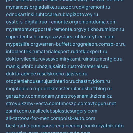
mynances.org
ladalike.ru
zozor.ru
dvigremont.ru
odnokartinki.ru
htccare.ru
blogizotovoy.ru
oysters-digital.ru
o-remonte.org
remontdoma.com
myremont.org
portal-remonta.org
vyitikho.ru
mirjon.ru
superdeutsch.ru
mycrazystars.ru
filosofyfree.com
mypetslife.org
warren-buffett.org
greleon.com
sp-or.ru
infoelectrik.ru
materialexpert.ru
detkiexpert.ru
doktorvilechit.ru
vsesvoimirykami.ru
instrumentgid.ru
manikjurinfo.ru
hozjajkainfo.ru
stroimaterials.ru
doktoradvice.ru
selskoehozjajstvo.ru
otopleniehouse.ru
justinterior.ru
chastnyjdom.ru
mojateplica.ru
podelkimaster.ru
landshaftblog.ru
garazhov.com
monamy.net
stroysnami.kz
lcna.kz
stroyu.kz
my-vesta.com
timeszp.com
avtoguru.net
zsmh.com.ua
allcelebsplasticsurgery.com
all-tattoos-for-men.com
poisk-auto.com
best-radio.com.ua
ost-engineering.com
kuryatnik.info