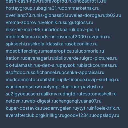
dash-cash-now.ru
bravoprod.ru
kinozadrot13.ru
hotteygroup.ru
bagira31.ru
dommarketnsk.ru
dveriland73.ru
nis-glonass51.ru
veles-doroga.ru
tb02.ru
vrema-zdorov.ru
velonik.ru
surgutgloss.ru
nike-air-max-95.ru
nadookna.ru
lubov-pic.ru
mobilreklama.ru
pds-nn.ru
socrat2000.ru
vgurin.ru
spksochi.ru
shkola-klassika.ru
sabeonline.ru
mosoblfencing.ru
masteroptica.ru
lucomoria.ru
iration.ru
devanagari.ru
biblioverde.ru
igro-pictures.ru
dk-tulamash.ru
s-dez-s.ru
peysok.ru
blackcountess.ru
asoftdoc.ru
scifichannel.ru
ocenka-appraisal.ru
mudconnector.ru
hitstih.ru
pik-finance.ru
vip-surfing.ru
wundermoscow.ru
olymp-clan.ru
dr-pavlush.ru
su2lgyoeucscn.ru
allkmv.ru
dhgfd.ru
tesotomeshell.ru
netoen.ru
web-digest.ru
changanqiyuana07.ru
kuper-dostavka.ru
edemvgelen.ru
ytyt.ru
infoelektrik.ru
everafterclub.org
kirillkgr.ru
goodv1234.ru
oopslady.ru