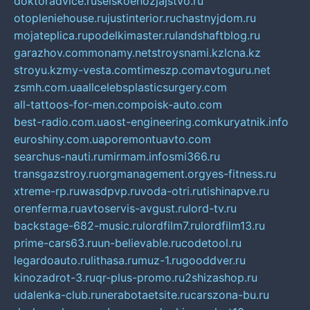
doktoradvice.ru
selskoehozjajstvo.ru
otopleniehouse.ru
justinterior.ru
chastnyjdom.ru
mojateplica.ru
podelkimaster.ru
landshaftblog.ru
garazhov.com
monamy.net
stroysnami.kz
lcna.kz
stroyu.kz
my-vesta.com
timeszp.com
avtoguru.net
zsmh.com.ua
allcelebsplasticsurgery.com
all-tattoos-for-men.com
poisk-auto.com
best-radio.com.ua
ost-engineering.com
kuryatnik.info
euroshiny.com.ua
poremontuavto.com
searchus-nauti.ru
mirmam.info
smi366.ru
transgazstroy.ru
orgmanagement.org
yes-fitness.ru
xtreme-rp.ru
wasdpvp.ru
voda-otri.ru
tishinapve.ru
orenferma.ru
avtoservis-avgust.ru
lord-tv.ru
backstage-682-music.ru
lordfilm7.ru
lordfilm13.ru
prime-cars63.ru
un-believable.ru
codetool.ru
legardoauto.ru
lithasa.ru
muz-1.ru
gooddver.ru
kinozadrot-3.ru
qr-plus-promo.ru
2shizashop.ru
udalenka-club.ru
nerabotaetsite.ru
carszona-bu.ru