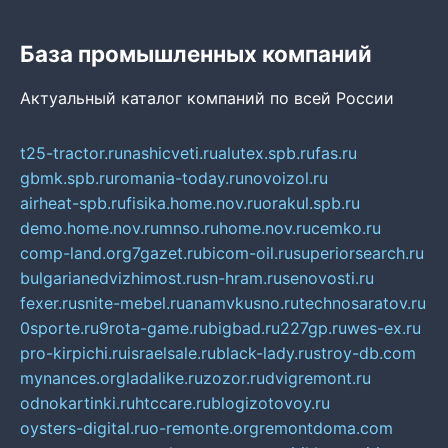
База промышленных компаний
Актуальный каталог компаний по всей России
t25-tractor.ru
nashicveti.ru
alutex.spb.ru
fas.ru
gbmk.spb.ru
romania-today.ru
novoizol.ru
airheat-spb.ru
fisika.home.nov.ru
orakul.spb.ru
demo.home.nov.ru
mnso.ru
home.nov.ru
cemko.ru
comp-land.org
7gazet.ru
bicom-oil.ru
superiorsearch.ru
bulgarianedvizhimost.ru
sn-hram.ru
senovosti.ru
fexer.ru
snite-mebel.ru
anamvkusno.ru
technosaratov.ru
0sporte.ru
9rota-game.ru
bigbad.ru
227gp.ru
wes-ex.ru
pro-kirpichi.ru
israelsale.ru
black-lady.ru
stroy-db.com
mynances.org
ladalike.ru
zozor.ru
dvigremont.ru
odnokartinki.ru
htccare.ru
blogizotovoy.ru
oysters-digital.ru
o-remonte.org
remontdoma.com