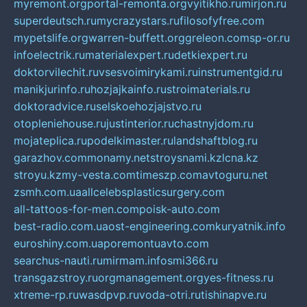
myremont.org
portal-remonta.org
vyitikho.ru
mirjon.ru
superdeutsch.ru
mycrazystars.ru
filosofyfree.com
mypetslife.org
warren-buffett.org
greleon.com
sp-or.ru
infoelectrik.ru
materialexpert.ru
detkiexpert.ru
doktorvilechit.ru
vsesvoimirykami.ru
instrumentgid.ru
manikjurinfo.ru
hozjajkainfo.ru
stroimaterials.ru
doktoradvice.ru
selskoehozjajstvo.ru
otopleniehouse.ru
justinterior.ru
chastnyjdom.ru
mojateplica.ru
podelkimaster.ru
landshaftblog.ru
garazhov.com
monamy.net
stroysnami.kz
lcna.kz
stroyu.kz
my-vesta.com
timeszp.com
avtoguru.net
zsmh.com.ua
allcelebsplasticsurgery.com
all-tattoos-for-men.com
poisk-auto.com
best-radio.com.ua
ost-engineering.com
kuryatnik.info
euroshiny.com.ua
poremontuavto.com
searchus-nauti.ru
mirmam.info
smi366.ru
transgazstroy.ru
orgmanagement.org
yes-fitness.ru
xtreme-rp.ru
wasdpvp.ru
voda-otri.ru
tishinapve.ru