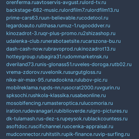
orenferma.ru
avtoservis-avgust.ru
lord-tv.ru
backstage-682-music.ru
lordfilm7.ru
lordfilm13.ru
prime-cars63.ru
un-believable.ru
codetool.ru
legardoauto.ru
lithasa.ru
muz-1.ru
gooddver.ru
kinozadrot-3.ru
qr-plus-promo.ru
2shizashop.ru
udalenka-club.ru
nerabotaetsite.ru
carszona-bu.ru
dash-cash-now.ru
bravoprod.ru
kinozadrot13.ru
hotteygroup.ru
bagira31.ru
dommarketnsk.ru
dveriland73.ru
nis-glonass51.ru
veles-doroga.ru
tb02.ru
vrema-zdorov.ru
velonik.ru
surgutgloss.ru
nike-air-max-95.ru
nadookna.ru
lubov-pic.ru
mobilreklama.ru
pds-nn.ru
socrat2000.ru
vgurin.ru
spksochi.ru
shkola-klassika.ru
sabeonline.ru
mosoblfencing.ru
masteroptica.ru
lucomoria.ru
iration.ru
devanagari.ru
biblioverde.ru
igro-pictures.ru
dk-tulamash.ru
s-dez-s.ru
peysok.ru
blackcountess.ru
asoftdoc.ru
scifichannel.ru
ocenka-appraisal.ru
mudconnector.ru
hitstih.ru
pik-finance.ru
vip-surfing.ru