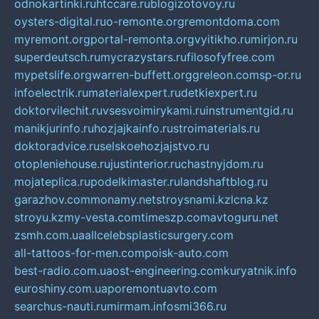
odnokartinki.ru
htccare.ru
blogizotovoy.ru
oysters-digital.ru
o-remonte.org
remontdoma.com
myremont.org
portal-remonta.org
vyitikho.ru
mirjon.ru
superdeutsch.ru
mycrazystars.ru
filosofyfree.com
mypetslife.org
warren-buffett.org
greleon.com
sp-or.ru
infoelectrik.ru
materialexpert.ru
detkiexpert.ru
doktorvilechit.ru
vsesvoimirykami.ru
instrumentgid.ru
manikjurinfo.ru
hozjajkainfo.ru
stroimaterials.ru
doktoradvice.ru
selskoehozjajstvo.ru
otopleniehouse.ru
justinterior.ru
chastnyjdom.ru
mojateplica.ru
podelkimaster.ru
landshaftblog.ru
garazhov.com
monamy.net
stroysnami.kz
lcna.kz
stroyu.kz
my-vesta.com
timeszp.com
avtoguru.net
zsmh.com.ua
allcelebsplasticsurgery.com
all-tattoos-for-men.com
poisk-auto.com
best-radio.com.ua
ost-engineering.com
kuryatnik.info
euroshiny.com.ua
poremontuavto.com
searchus-nauti.ru
mirmam.info
smi366.ru