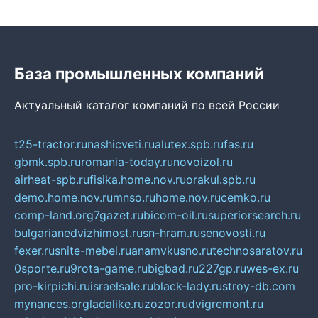
База промышленных компаний
Актуальный каталог компаний по всей России
t25-tractor.ru
nashicveti.ru
alutex.spb.ru
fas.ru
gbmk.spb.ru
romania-today.ru
novoizol.ru
airheat-spb.ru
fisika.home.nov.ru
orakul.spb.ru
demo.home.nov.ru
mnso.ru
home.nov.ru
cemko.ru
comp-land.org
7gazet.ru
bicom-oil.ru
superiorsearch.ru
bulgarianedvizhimost.ru
sn-hram.ru
senovosti.ru
fexer.ru
snite-mebel.ru
anamvkusno.ru
technosaratov.ru
0sporte.ru
9rota-game.ru
bigbad.ru
227gp.ru
wes-ex.ru
pro-kirpichi.ru
israelsale.ru
black-lady.ru
stroy-db.com
mynances.org
ladalike.ru
zozor.ru
dvigremont.ru