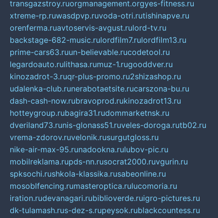
transgazstroy.ru
orgmanagement.org
yes-fitness.ru
xtreme-rp.ru
wasdpvp.ru
voda-otri.ru
tishinapve.ru
orenferma.ru
avtoservis-avgust.ru
lord-tv.ru
backstage-682-music.ru
lordfilm7.ru
lordfilm13.ru
prime-cars63.ru
un-believable.ru
codetool.ru
legardoauto.ru
lithasa.ru
muz-1.ru
gooddver.ru
kinozadrot-3.ru
qr-plus-promo.ru
2shizashop.ru
udalenka-club.ru
nerabotaetsite.ru
carszona-bu.ru
dash-cash-now.ru
bravoprod.ru
kinozadrot13.ru
hotteygroup.ru
bagira31.ru
dommarketnsk.ru
dveriland73.ru
nis-glonass51.ru
veles-doroga.ru
tb02.ru
vrema-zdorov.ru
velonik.ru
surgutgloss.ru
nike-air-max-95.ru
nadookna.ru
lubov-pic.ru
mobilreklama.ru
pds-nn.ru
socrat2000.ru
vgurin.ru
spksochi.ru
shkola-klassika.ru
sabeonline.ru
mosoblfencing.ru
masteroptica.ru
lucomoria.ru
iration.ru
devanagari.ru
biblioverde.ru
igro-pictures.ru
dk-tulamash.ru
s-dez-s.ru
peysok.ru
blackcountess.ru