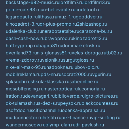
backstage-682-music.ru
lordfilm7.ru
lordfilm13.ru
prime-cars63.ru
un-believable.ru
codetool.ru
legardoauto.ru
lithasa.ru
muz-1.ru
gooddver.ru
kinozadrot-3.ru
qr-plus-promo.ru
2shizashop.ru
udalenka-club.ru
nerabotaetsite.ru
carszona-bu.ru
dash-cash-now.ru
bravoprod.ru
kinozadrot13.ru
hotteygroup.ru
bagira31.ru
dommarketnsk.ru
dveriland73.ru
nis-glonass51.ru
veles-doroga.ru
tb02.ru
vrema-zdorov.ru
velonik.ru
surgutgloss.ru
nike-air-max-95.ru
nadookna.ru
lubov-pic.ru
mobilreklama.ru
pds-nn.ru
socrat2000.ru
vgurin.ru
spksochi.ru
shkola-klassika.ru
sabeonline.ru
mosoblfencing.ru
masteroptica.ru
lucomoria.ru
iration.ru
devanagari.ru
biblioverde.ru
igro-pictures.ru
dk-tulamash.ru
s-dez-s.ru
peysok.ru
blackcountess.ru
asoftdoc.ru
scifichannel.ru
ocenka-appraisal.ru
mudconnector.ru
hitstih.ru
pik-finance.ru
vip-surfing.ru
wundermoscow.ru
olymp-clan.ru
dr-pavlush.ru