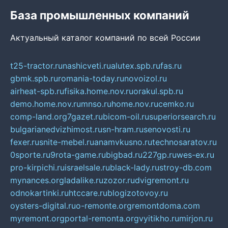
База промышленных компаний
Актуальный каталог компаний по всей России
t25-tractor.ru
nashicveti.ru
alutex.spb.ru
fas.ru
gbmk.spb.ru
romania-today.ru
novoizol.ru
airheat-spb.ru
fisika.home.nov.ru
orakul.spb.ru
demo.home.nov.ru
mnso.ru
home.nov.ru
cemko.ru
comp-land.org
7gazet.ru
bicom-oil.ru
superiorsearch.ru
bulgarianedvizhimost.ru
sn-hram.ru
senovosti.ru
fexer.ru
snite-mebel.ru
anamvkusno.ru
technosaratov.ru
0sporte.ru
9rota-game.ru
bigbad.ru
227gp.ru
wes-ex.ru
pro-kirpichi.ru
israelsale.ru
black-lady.ru
stroy-db.com
mynances.org
ladalike.ru
zozor.ru
dvigremont.ru
odnokartinki.ru
htccare.ru
blogizotovoy.ru
oysters-digital.ru
o-remonte.org
remontdoma.com
myremont.org
portal-remonta.org
vyitikho.ru
mirjon.ru