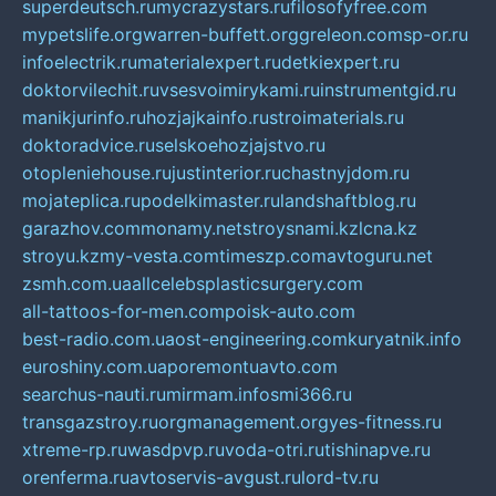
superdeutsch.ru
mycrazystars.ru
filosofyfree.com
mypetslife.org
warren-buffett.org
greleon.com
sp-or.ru
infoelectrik.ru
materialexpert.ru
detkiexpert.ru
doktorvilechit.ru
vsesvoimirykami.ru
instrumentgid.ru
manikjurinfo.ru
hozjajkainfo.ru
stroimaterials.ru
doktoradvice.ru
selskoehozjajstvo.ru
otopleniehouse.ru
justinterior.ru
chastnyjdom.ru
mojateplica.ru
podelkimaster.ru
landshaftblog.ru
garazhov.com
monamy.net
stroysnami.kz
lcna.kz
stroyu.kz
my-vesta.com
timeszp.com
avtoguru.net
zsmh.com.ua
allcelebsplasticsurgery.com
all-tattoos-for-men.com
poisk-auto.com
best-radio.com.ua
ost-engineering.com
kuryatnik.info
euroshiny.com.ua
poremontuavto.com
searchus-nauti.ru
mirmam.info
smi366.ru
transgazstroy.ru
orgmanagement.org
yes-fitness.ru
xtreme-rp.ru
wasdpvp.ru
voda-otri.ru
tishinapve.ru
orenferma.ru
avtoservis-avgust.ru
lord-tv.ru