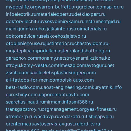
mypetslife.org
warren-buffett.org
greleon.com
sp-or.ru
infoelectrik.ru
materialexpert.ru
detkiexpert.ru
doktorvilechit.ru
vsesvoimirykami.ru
instrumentgid.ru
manikjurinfo.ru
hozjajkainfo.ru
stroimaterials.ru
doktoradvice.ru
selskoehozjajstvo.ru
otopleniehouse.ru
justinterior.ru
chastnyjdom.ru
mojateplica.ru
podelkimaster.ru
landshaftblog.ru
garazhov.com
monamy.net
stroysnami.kz
lcna.kz
stroyu.kz
my-vesta.com
timeszp.com
avtoguru.net
zsmh.com.ua
allcelebsplasticsurgery.com
all-tattoos-for-men.com
poisk-auto.com
best-radio.com.ua
ost-engineering.com
kuryatnik.info
euroshiny.com.ua
poremontuavto.com
searchus-nauti.ru
mirmam.info
smi366.ru
transgazstroy.ru
orgmanagement.org
yes-fitness.ru
xtreme-rp.ru
wasdpvp.ru
voda-otri.ru
tishinapve.ru
orenferma.ru
avtoservis-avgust.ru
lord-tv.ru