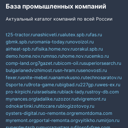
База промышленных компаний
Актуальный каталог компаний по всей России
t25-tractor.ru
nashicveti.ru
alutex.spb.ru
fas.ru
gbmk.spb.ru
romania-today.ru
novoizol.ru
airheat-spb.ru
fisika.home.nov.ru
orakul.spb.ru
demo.home.nov.ru
mnso.ru
home.nov.ru
cemko.ru
comp-land.org
7gazet.ru
bicom-oil.ru
superiorsearch.ru
bulgarianedvizhimost.ru
sn-hram.ru
senovosti.ru
fexer.ru
snite-mebel.ru
anamvkusno.ru
technosaratov.ru
0sporte.ru
9rota-game.ru
bigbad.ru
227gp.ru
wes-ex.ru
pro-kirpichi.ru
israelsale.ru
black-lady.ru
stroy-db.com
mynances.org
ladalike.ru
zozor.ru
dvigremont.ru
odnokartinki.ru
htccare.ru
blogizotovoy.ru
oysters-digital.ru
o-remonte.org
remontdoma.com
myremont.org
portal-remonta.org
vyitikho.ru
mirjon.ru
superdeutsch.ru
mycrazystars.ru
filosofyfree.com