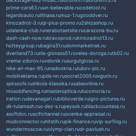
backstage-682-music.ru
lordfilm7.ru
lordfilm13.ru
prime-cars63.ru
un-believable.ru
codetool.ru
legardoauto.ru
lithasa.ru
muz-1.ru
gooddver.ru
kinozadrot-3.ru
qr-plus-promo.ru
2shizashop.ru
udalenka-club.ru
nerabotaetsite.ru
carszona-bu.ru
dash-cash-now.ru
bravoprod.ru
kinozadrot13.ru
hotteygroup.ru
bagira31.ru
dommarketnsk.ru
dveriland73.ru
nis-glonass51.ru
veles-doroga.ru
tb02.ru
vrema-zdorov.ru
velonik.ru
surgutgloss.ru
nike-air-max-95.ru
nadookna.ru
lubov-pic.ru
mobilreklama.ru
pds-nn.ru
socrat2000.ru
vgurin.ru
spksochi.ru
shkola-klassika.ru
sabeonline.ru
mosoblfencing.ru
masteroptica.ru
lucomoria.ru
iration.ru
devanagari.ru
biblioverde.ru
igro-pictures.ru
dk-tulamash.ru
s-dez-s.ru
peysok.ru
blackcountess.ru
asoftdoc.ru
scifichannel.ru
ocenka-appraisal.ru
mudconnector.ru
hitstih.ru
pik-finance.ru
vip-surfing.ru
wundermoscow.ru
olymp-clan.ru
dr-pavlush.ru