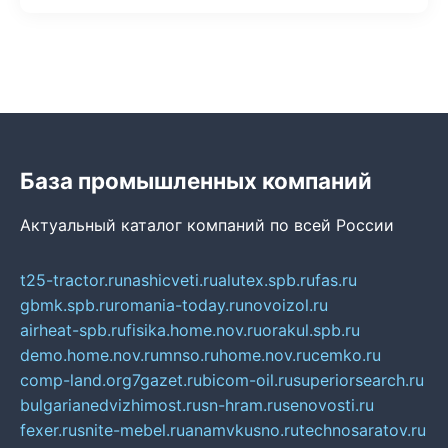
База промышленных компаний
Актуальный каталог компаний по всей России
t25-tractor.ru
nashicveti.ru
alutex.spb.ru
fas.ru
gbmk.spb.ru
romania-today.ru
novoizol.ru
airheat-spb.ru
fisika.home.nov.ru
orakul.spb.ru
demo.home.nov.ru
mnso.ru
home.nov.ru
cemko.ru
comp-land.org
7gazet.ru
bicom-oil.ru
superiorsearch.ru
bulgarianedvizhimost.ru
sn-hram.ru
senovosti.ru
fexer.ru
snite-mebel.ru
anamvkusno.ru
technosaratov.ru