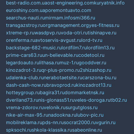
best-radio.com.ua
ost-engineering.com
kuryatnik.info
euroshiny.com.ua
poremontuavto.com
searchus-nauti.ru
mirmam.info
smi366.ru
transgazstroy.ru
orgmanagement.org
yes-fitness.ru
xtreme-rp.ru
wasdpvp.ru
voda-otri.ru
tishinapve.ru
orenferma.ru
avtoservis-avgust.ru
lord-tv.ru
backstage-682-music.ru
lordfilm7.ru
lordfilm13.ru
prime-cars63.ru
un-believable.ru
codetool.ru
legardoauto.ru
lithasa.ru
muz-1.ru
gooddver.ru
kinozadrot-3.ru
qr-plus-promo.ru
2shizashop.ru
udalenka-club.ru
nerabotaetsite.ru
carszona-bu.ru
dash-cash-now.ru
bravoprod.ru
kinozadrot13.ru
hotteygroup.ru
bagira31.ru
dommarketnsk.ru
dveriland73.ru
nis-glonass51.ru
veles-doroga.ru
tb02.ru
vrema-zdorov.ru
velonik.ru
surgutgloss.ru
nike-air-max-95.ru
nadookna.ru
lubov-pic.ru
mobilreklama.ru
pds-nn.ru
socrat2000.ru
vgurin.ru
spksochi.ru
shkola-klassika.ru
sabeonline.ru