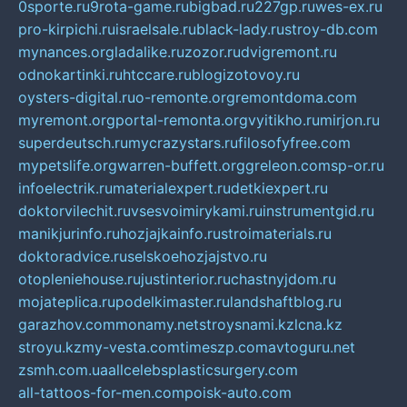
0sporte.ru
9rota-game.ru
bigbad.ru
227gp.ru
wes-ex.ru
pro-kirpichi.ru
israelsale.ru
black-lady.ru
stroy-db.com
mynances.org
ladalike.ru
zozor.ru
dvigremont.ru
odnokartinki.ru
htccare.ru
blogizotovoy.ru
oysters-digital.ru
o-remonte.org
remontdoma.com
myremont.org
portal-remonta.org
vyitikho.ru
mirjon.ru
superdeutsch.ru
mycrazystars.ru
filosofyfree.com
mypetslife.org
warren-buffett.org
greleon.com
sp-or.ru
infoelectrik.ru
materialexpert.ru
detkiexpert.ru
doktorvilechit.ru
vsesvoimirykami.ru
instrumentgid.ru
manikjurinfo.ru
hozjajkainfo.ru
stroimaterials.ru
doktoradvice.ru
selskoehozjajstvo.ru
otopleniehouse.ru
justinterior.ru
chastnyjdom.ru
mojateplica.ru
podelkimaster.ru
landshaftblog.ru
garazhov.com
monamy.net
stroysnami.kz
lcna.kz
stroyu.kz
my-vesta.com
timeszp.com
avtoguru.net
zsmh.com.ua
allcelebsplasticsurgery.com
all-tattoos-for-men.com
poisk-auto.com